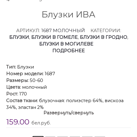
Блузки ИВА
АРТИКУЛ:
1687 МОЛОЧНЫЙ
КАТЕГОРИИ:
БЛУЗКИ
,
БЛУЗКИ В ГОМЕЛЕ
,
БЛУЗКИ В ГРОДНО
,
БЛУЗКИ В МОГИЛЕВЕ
ПОДРОБНЕЕ
Тип:
Блузки
Номер модели:
1687
Размеры:
50-60
Цвета:
молочный
Рост:
170
Состав ткани
: блузочная: полиэстер 64%, вискоза
34%, эластан 2%
Развернуть/свернуть
Описание
: Женская базовая блуза
159.00
полуприлегающего силуэта с воротником стойкой
бел.руб.
и функциональными завязками выпонена из лёгкой
струящейся ткани. По линии проймы “крылышко”