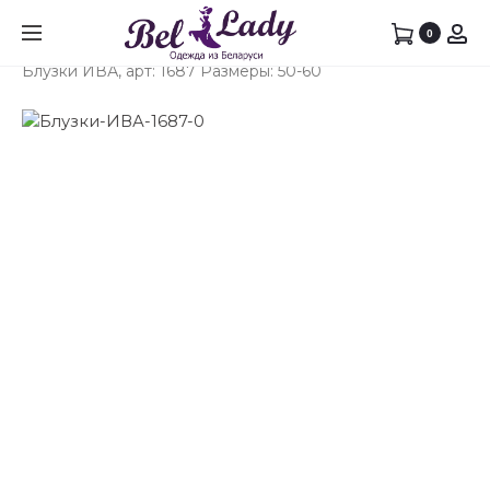
Prod
КОСТ
БЛУЗК
0
Главная
Блузки
Блузки в Гродно
ИВА,
ИВА,
navig
Блузки ИВА, арт: 1687 Размеры: 50-60
АРТ:
АРТ:
1689
1687
РАЗМЕ
РАЗМЕ
50-
50-
60
60