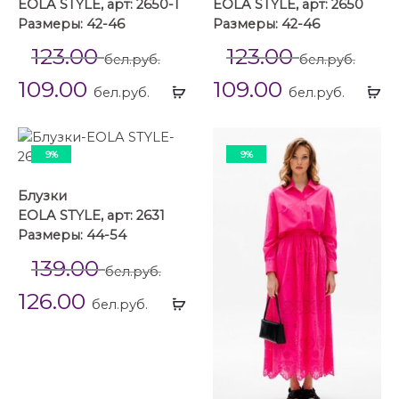
EOLA STYLE, арт: 2650-1
EOLA STYLE, арт: 2650
Размеры: 42-46
Размеры: 42-46
123.00
123.00
бел.руб.
бел.руб.
109.00
109.00
Выбрать
Вы
бел.руб.
бел.руб.
...
...
9%
9%
Блузки
EOLA STYLE, арт: 2631
Размеры: 44-54
139.00
бел.руб.
126.00
Выбрать
бел.руб.
...