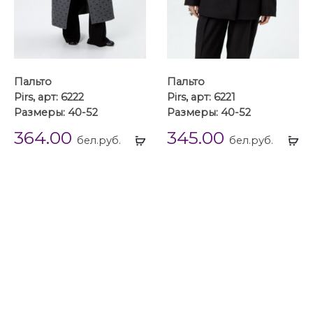
Пальто
Пальто
Pirs, арт: 6222
Pirs, арт: 6221
Размеры: 40-52
Размеры: 40-52
364.00
345.00
Выбрать
Вы
бел.руб.
бел.руб.
...
...
Блузки
Блузки 40 размера
Блузки 42 размера
Блузки 44 размера
Блузки 46 размера
Блузки 48 размера
Блузки 50 размера
Блузки 52 размера
Блузки Pirs