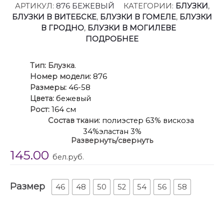
АРТИКУЛ:
876 БЕЖЕВЫЙ
КАТЕГОРИИ:
БЛУЗКИ
,
БЛУЗКИ В ВИТЕБСКЕ
,
БЛУЗКИ В ГОМЕЛЕ
,
БЛУЗКИ
В ГРОДНО
,
БЛУЗКИ В МОГИЛЕВЕ
ПОДРОБНЕЕ
Ти
п:
Блузка
.
Номер модели:
876
Размеры:
46-58
Цвета:
бежевый
Рост:
164 см
Состав ткани:
полиэстер 63% вискоза
34%эластан 3%
Развернуть/свернуть
Описание:
Блуза, свободного силуэта, из
145.00
трикотажной ткани, вырез горловины V-
бел.руб.
образный,рукав немного спущенный, фигурный,
спинка цельная.
Размер
Длина по спинке 59 см.
46
48
50
52
54
56
58