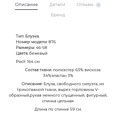
Описание
Детали
Отзывы
0
Бренд
Ти
п:
Блузка
.
Номер модели:
876
Размеры:
46-58
Цвета:
бежевый
Рост:
164 см
Состав ткани:
полиэстер 63% вискоза
34%эластан 3%
Описание:
Блуза, свободного силуэта, из
трикотажной ткани, вырез горловины V-
образный,рукав немного спущенный, фигурный,
спинка цельная.
Длина по спинке 59 см.