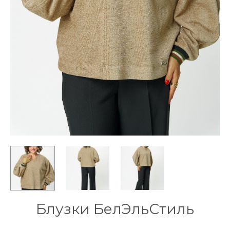
Блузки БелЭльСтиль