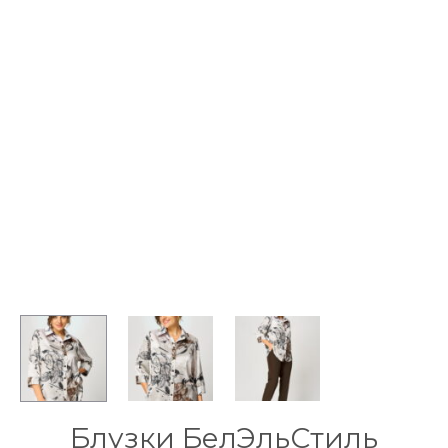
Блузки БелЭльСтиль