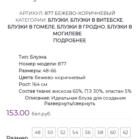
АРТИКУЛ:
877 БЕЖЕВО-КОРИЧНЕВЫЙ
КАТЕГОРИИ:
БЛУЗКИ
,
БЛУЗКИ В ВИТЕБСКЕ
,
БЛУЗКИ В ГОМЕЛЕ
,
БЛУЗКИ В ГРОДНО
,
БЛУЗКИ В
МОГИЛЕВЕ
ПОДРОБНЕЕ
Ти
п:
Блузка
.
Номер модели:
877
Размеры:
48-66
Цвета:
бежево-коричневый
Рост:
164 см
Состав ткани:
вискоза 65%, ПЭ 30%, эластан 5%
Описание:
Идеальная блуза для создания
Развернуть/свернуть
стильного базового гардероба.Прямой крой
153.00
скроет недостатки фигуры и подарит комфорт в
бел.руб.
течение всего дня. Романтичные рукава 3/4 с
манжетами подчеркнут изящество запястий, а
элегантный отложной воротник завершит образ.
48
50
52
54
56
58
60
62
Размер