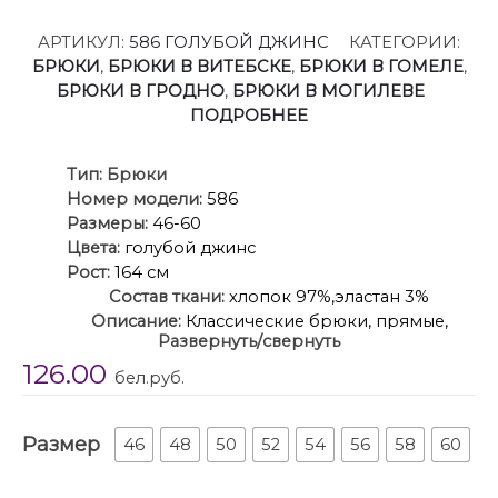
АРТИКУЛ:
586 ГОЛУБОЙ ДЖИНС
КАТЕГОРИИ:
БРЮКИ
,
БРЮКИ В ВИТЕБСКЕ
,
БРЮКИ В ГОМЕЛЕ
,
БРЮКИ В ГРОДНО
,
БРЮКИ В МОГИЛЕВЕ
ПОДРОБНЕЕ
Ти
п:
Брюки
Номер модели:
586
Размеры:
46-60
Цвета:
голубой джинс
Рост:
164 см
Состав ткани:
хлопок 97%,эластан 3%
Описание:
Классические брюки, прямые,
Развернуть/свернуть
слегка заужены к низу,заутюжены стрелки,по
126.00
переду обработаны карманы с отрезным
бел.руб.
бочком,застежка на тесьму-молнию и 1 пуговицу.На
задних половинках обработаны вытачки и
Размер
имитация карманов в рамку с двумя
46
48
50
52
54
56
58
60
обтачками,пояс в брюках притачной. По низу брюк
в боковом шве есть небольшой разрез.