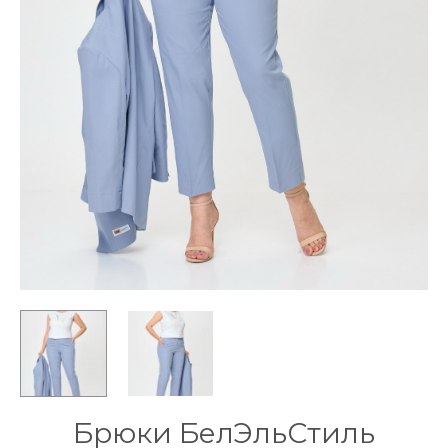
Брюки БелЭльСтиль