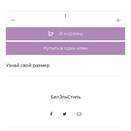
Длина брюк от талии по боковому шву 93 см.
Количество
В корзину
Купить в один клик
Узнай свой размер
БелЭльСтиль
SHARE