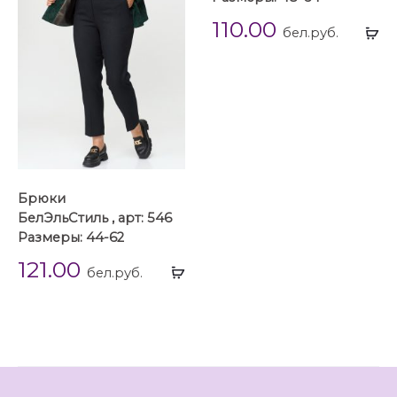
110.00
Вы
бел.руб.
...
Брюки
БелЭльСтиль , арт: 546
Размеры: 44-62
121.00
Выбрать
бел.руб.
...