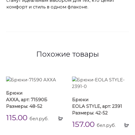
станут идеальным выбором для тех, кто ценит
комфорт и стиль в одном флаконе.
Похожие товары
Брюки
AXXA, арт: 71590Б
Брюки
Размеры: 48-52
EOLA STYLE, арт: 2391
Размеры: 42-52
115.00
Выбрать
бел.руб.
157.00
...
Вы
бел.руб.
...