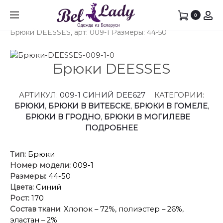
Prod
БРЮКИ
ДЖЕМ
0
Главная
Брюки
Брюки в Гродно
DEESSE
ФАНТА
navig
Брюки DEESSES, арт: 009-1 Размеры: 44-50
АРТ:
МОД,
009
АРТ:
РАЗМЕ
4908
Брюки DEESSES
44-
РАЗМЕ
50
42-
52
АРТИКУЛ:
009-1 СИНИЙ DEE627
КАТЕГОРИИ:
БРЮКИ
,
БРЮКИ В ВИТЕБСКЕ
,
БРЮКИ В ГОМЕЛЕ
,
БРЮКИ В ГРОДНО
,
БРЮКИ В МОГИЛЕВЕ
ПОДРОБНЕЕ
Тип:
Брюки
Номер модели:
009-1
Размеры:
44-50
Цвета:
Синий
Рост:
170
Состав ткани
: Хлопок – 72%, полиэстер – 26%,
эластан – 2%