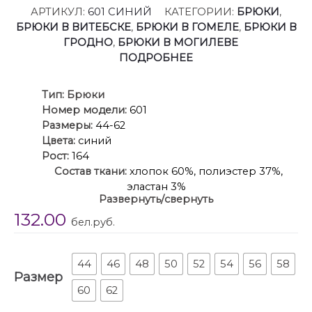
АРТИКУЛ:
601 СИНИЙ
КАТЕГОРИИ:
БРЮКИ
,
БРЮКИ В ВИТЕБСКЕ
,
БРЮКИ В ГОМЕЛЕ
,
БРЮКИ В
ГРОДНО
,
БРЮКИ В МОГИЛЕВЕ
ПОДРОБНЕЕ
Ти
п:
Брюки
Номер модели:
601
Размеры:
44-62
Цвета:
синий
Рост:
164
Состав ткани:
хлопок 60%, полиэстер 37%,
эластан 3%
Развернуть/свернуть
Описание:
Брюки-палаццо,средней ширины,
132.00
выполнены с карманами с отрезным бочком в
бел.руб.
боковом шве. Пояс притачной, застёжка на
молнию. По задним половинкам обработаны
вытачки. Длина по боковому шву 108 см.
44
46
48
50
52
54
56
58
Размер
60
62