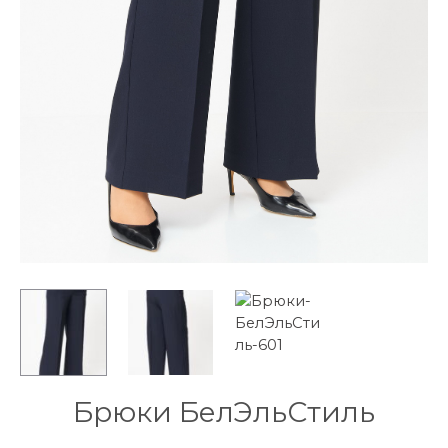
Брюки БелЭльСтиль