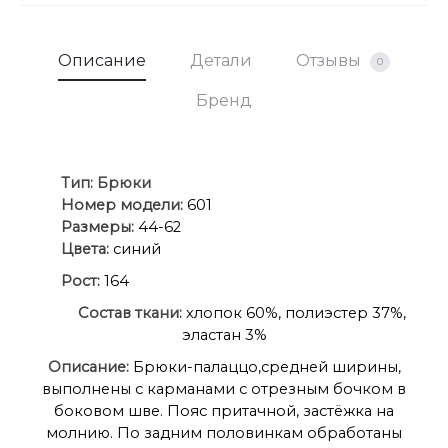
Описание
Детали
Отзывы
0
Бренд
Ти
п:
Брюки
Номер модели:
601
Размеры:
44-62
Цвета:
синий
Рост:
164
Состав ткани:
хлопок 60%, полиэстер 37%,
эластан 3%
Описание:
Брюки-палаццо,средней ширины,
выполнены с карманами с отрезным бочком в
боковом шве. Пояс притачной, застёжка на
молнию. По задним половинкам обработаны