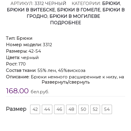
АРТИКУЛ:
3312 ЧЕРНЫЙ
КАТЕГОРИИ:
БРЮКИ
,
БРЮКИ В ВИТЕБСКЕ
,
БРЮКИ В ГОМЕЛЕ
,
БРЮКИ В
ГРОДНО
,
БРЮКИ В МОГИЛЕВЕ
ПОДРОБНЕЕ
Тип:
Брюки
Номер модели:
3312
Размеры:
42-54
Цвета:
черный
Рост:
170
Состав ткани
: 55% лен, 45%вискоза
Описание
: Брюки немного расширенные к низу, на
Развернуть/свернуть
притачном, отстроченном поясе на резинке, с
168.00
карманами в боковых швах. Вверху по переду
бел.руб.
имитация застежки-гульфик.
Размер
42
44
46
48
50
52
54