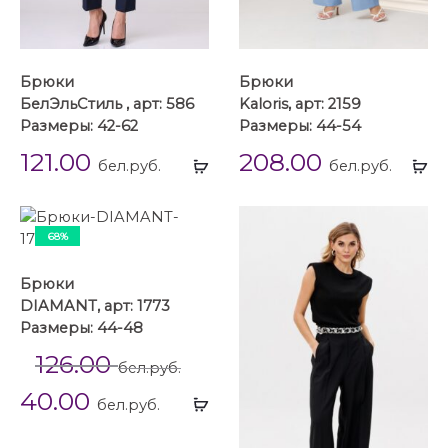
Брюки
Брюки
БелЭльСтиль , арт: 586
Kaloris, арт: 2159
Размеры: 42-62
Размеры: 44-54
121.00
208.00
Выбрать
Вы
бел.руб.
бел.руб.
...
...
68%
Брюки
DIAMANT, арт: 1773
Размеры: 44-48
126.00
бел.руб.
40.00
Выбрать
бел.руб.
...