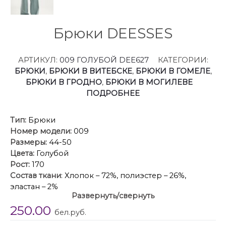
Брюки DEESSES
АРТИКУЛ:
009 ГОЛУБОЙ DEE627
КАТЕГОРИИ:
БРЮКИ
,
БРЮКИ В ВИТЕБСКЕ
,
БРЮКИ В ГОМЕЛЕ
,
БРЮКИ В ГРОДНО
,
БРЮКИ В МОГИЛЕВЕ
ПОДРОБНЕЕ
Тип:
Брюки
Номер модели:
009
Размеры:
44-50
Цвета:
Голубой
Рост:
170
Состав ткани
: Хлопок – 72%, полиэстер – 26%,
эластан – 2%
Развернуть/свернуть
Описание
: Эти стильные женские джинсовые
250.00
брюки свободного кроя представлены в приятном
бел.руб.
пастельно-голубом цвете, который идеально