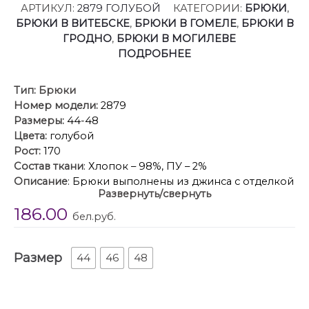
АРТИКУЛ:
2879 ГОЛУБОЙ
КАТЕГОРИИ:
БРЮКИ
,
БРЮКИ В ВИТЕБСКЕ
,
БРЮКИ В ГОМЕЛЕ
,
БРЮКИ В
ГРОДНО
,
БРЮКИ В МОГИЛЕВЕ
ПОДРОБНЕЕ
Тип:
Брюки
Номер модели:
2879
Размеры:
44-48
Цвета:
голубой
Рост:
170
Состав ткани
: Хлопок – 98%, ПУ – 2%
Описание
: Брюки выполнены из джинса с отделкой
Развернуть/свернуть
из гипюра. Брюки прямого покроя, длиной в пол,
186.00
на притачном поясе. Верхняя часть брюк
бел.руб.
выполнена из джинса, нижняя часть из гипюра.
Спереди боковые карманы с фигурным входом и
Размер
застежка на молнию. На задних частях кокетки и
44
46
48
накладные карманы. Пояс застегивается на
пробивную пуговицу.
Длина брюк: 110 см.