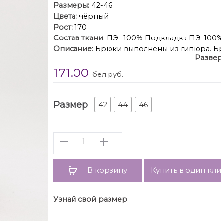
Размеры:
42-46
Цвета:
чёрный
Рост:
170
Состав ткани
: ПЭ -100% Подкладка ПЭ-100
Описание
: Брюки выполнены из гипюра. Б
Развер
поясе. Спереди застежка на пуговицу и мол
171.00
низу брюк фестоны. Брюки на отлетной по 
бел.руб.
Длина брюк
Гарантийный
ГОСТ 
Размер
42
44
46
Количество
В корзину
Купить в один кл
Узнай свой размер