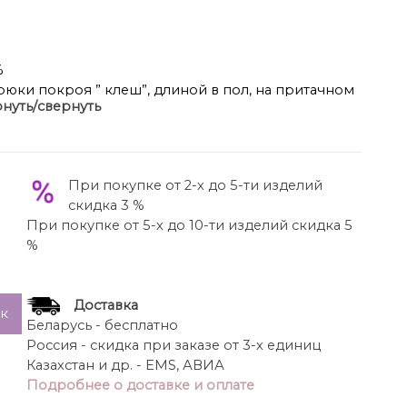
%
рюки покроя ” клеш”, длиной в пол, на притачном
нуть/свернуть
нию. По задней части пояса эластичная тесьма. По
низу подкладке в виде мини-шорт из атласа.
 с поясом – 116 см
 срок не установлен
При покупке от 2-х до 5-ти изделий
25294 – 2003
скидка 3 %
При покупке от 5-х до 10-ти изделий скидка 5
%
Доставка
ик
Беларусь - бесплатно
Россия - скидка при заказе от 3-х единиц
Казахстан и др. - EMS, АВИА
Подробнее о доставке и оплате