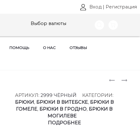
Вход
|
Регистрация
Выбор валюты
ПОМОЩЬ
О НАС
ОТЗЫВЫ
Produ
КОСТЮМ
БРЮКИ
ЛИЛИАНА
EOLA
naviga
АРТ:
STYLE,
АРТИКУЛ:
2999 ЧЁРНЫЙ
КАТЕГОРИИ:
1495
АРТ:
БРЮКИ
,
БРЮКИ В ВИТЕБСКЕ
,
БРЮКИ В
БРПН
2999
ГОМЕЛЕ
,
БРЮКИ В ГРОДНО
,
БРЮКИ В
РАЗМЕРЫ
РАЗМЕРЫ
МОГИЛЕВЕ
50-
42-
ПОДРОБНЕЕ
56
46