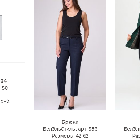
184
-50
.руб.
Брюки
БелЭльСтиль , арт: 586
БелЭль
Размеры: 42-62
Ра