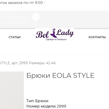
ка заказов пн-пт 9:00 -
llady.by@mail.ru
+79101126986
СТАТЬИ
КОНТАКТЫ
TYLE, арт: 2999 Размеры: 42-46
Брюки EOLA STYLE
Тип:
Брюки
Номер модели:
2999