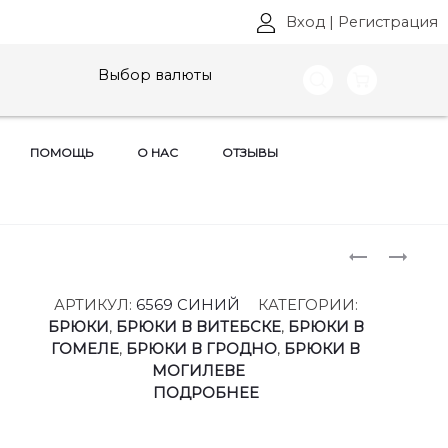
Вход
|
Регистрация
Выбор валюты
ПОМОЩЬ
О НАС
ОТЗЫВЫ
Produ
БЛУЗКИ
ДЖЕМПЕ
PIRS,
PIRS,
naviga
АРТ:
АРТ:
АРТИКУЛ:
6569 СИНИЙ
КАТЕГОРИИ:
6568
6571
БРЮКИ
,
БРЮКИ В ВИТЕБСКЕ
,
БРЮКИ В
РАЗМЕРЫ
РАЗМЕРЫ
ГОМЕЛЕ
,
БРЮКИ В ГРОДНО
,
БРЮКИ В
40-
40-
МОГИЛЕВЕ
52
52
ПОДРОБНЕЕ