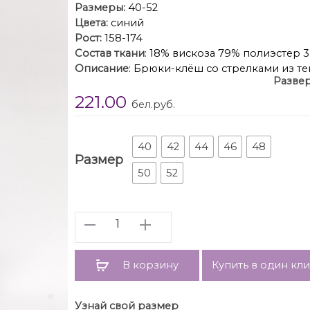
Размеры:
40-52
Цвета:
синий
Рост:
158-174
Состав ткани
: 18% вискоза 79% полиэстер 
Описание
: Брюки-клёш со стрелками из т
Развер
можно по арт. 6568).
221.00
Детали: брюки с притачным поясом со шл
бел.руб.
по передним и задним половинкам брюк,
молн
Длина по боковому шву с поясом около 112
40
42
44
46
48
Размер
48-52. Длина по вн
50
52
Количество
В корзину
Купить в один кл
Узнай свой размер