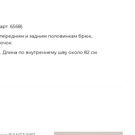
рт. 6568).
о передним и задним половинкам брюк,
ючок.
2. Длина по внутреннему шву около 82 см.