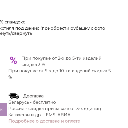
3% спандекс
екстиля под джинс (приобрести рубашку с фото
нуть/свернуть
ёвками, талиевые вытачки и заутюженные стрелки
 наклонные карманы в боковом шве, застёжка на
ию и крючок.
При покупке от 2-х до 5-ти изделий
 см в размерах 40-46 и около 115,5 см в размерах
скидка 3 %
утреннему шву около 82 см.
При покупке от 5-х до 10-ти изделий скидка 5
%
Доставка
Беларусь - бесплатно
Россия - скидка при заказе от 3-х единиц
ик
Казахстан и др. - EMS, АВИА
Подробнее о доставке и оплате