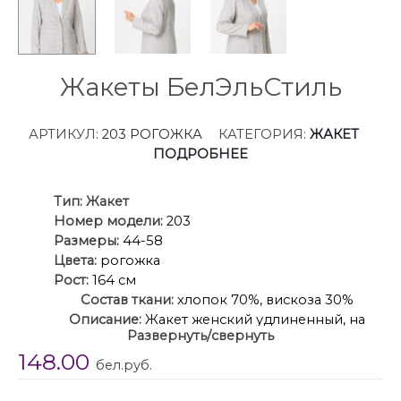
Жакеты БелЭльСтиль