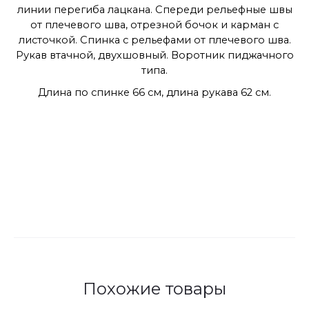
Бренд
Ти
п:
Жакет
Номер модели:
203
Размеры:
44-58
Цвета:
рогожка
Рост:
164 см
Состав ткани:
хлопок 70%, вискоза 30%
Описание:
Жакет женский удлиненный, на
подкладке, полуприлегающего силуэта с
центральной бортовой застежкой на пуговицы до
линии перегиба лацкана. Спереди рельефные швы
от плечевого шва, отрезной бочок и карман с
листочкой. Спинка с рельефами от плечевого шва.
Рукав втачной, двухшовный. Воротник пиджачного
типа.
Длина по спинке 66 см, длина рукава 62 см.