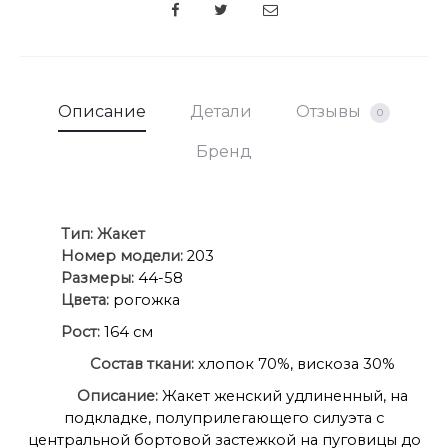
В корзину
Купить в один клик
Узнай свой размер
БелЭльСтиль
SHARE
Описание
Детали
Отзывы
0