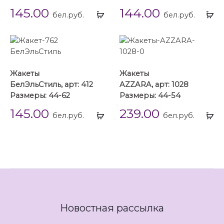
Жакеты
Жакеты
БелЭльСтиль, арт: 866
БелЭльСтиль, арт: 848
Размеры: 44-62
Размеры: 42-62
145.00
144.00
Выбрать
Вы
бел.руб.
бел.руб.
...
...