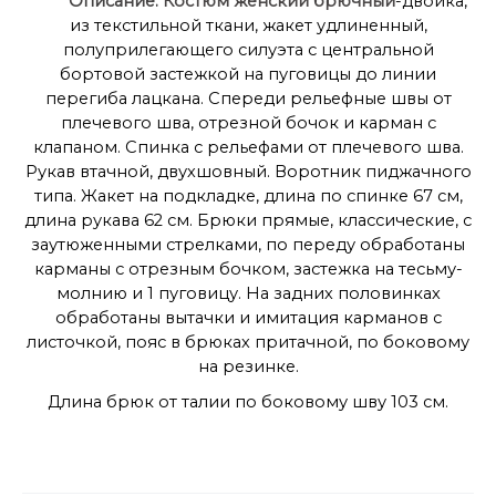
Описание:
Костюм женский брючный
-двойка,
из текстильной ткани, жакет удлиненный,
полуприлегающего силуэта с центральной
бортовой застежкой на пуговицы до линии
перегиба лацкана. Спереди рельефные швы от
плечевого шва, отрезной бочок и карман с
клапаном. Спинка с рельефами от плечевого шва.
Рукав втачной, двухшовный. Воротник пиджачного
типа. Жакет на подкладке, длина по спинке 67 см,
длина рукава 62 см. Брюки прямые, классические, с
заутюженными стрелками, по переду обработаны
карманы с отрезным бочком, застежка на тесьму-
молнию и 1 пуговицу. На задних половинках
обработаны вытачки и имитация карманов с
листочкой, пояс в брюках притачной, по боковому
на резинке.
Длина брюк от талии по боковому шву 103 см.