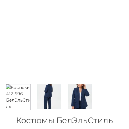
Костюмы БелЭльСтиль