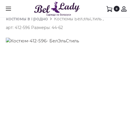
Prod
ЖАКЕТ
КОСТ
0
Главная
Брючный костюм
Брючные
БЕЛЭЛ
БЕЛЭЛ
navig
костюмы в Гродно
Костюмы БелЭльСтиль ,
АРТ:
,
арт: 412-596 Размеры: 44-62
866
АРТ:
РАЗМЕ
205-
44-
603
62
РАЗМЕ
44-
60