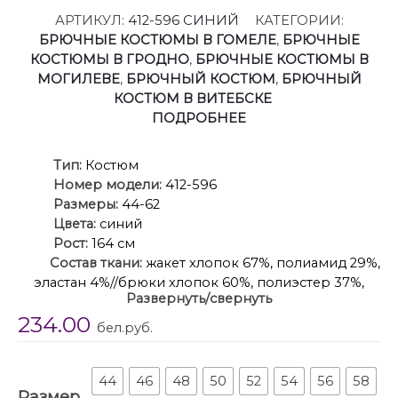
АРТИКУЛ:
412-596 СИНИЙ
КАТЕГОРИИ:
БРЮЧНЫЕ КОСТЮМЫ В ГОМЕЛЕ
,
БРЮЧНЫЕ
КОСТЮМЫ В ГРОДНО
,
БРЮЧНЫЕ КОСТЮМЫ В
МОГИЛЕВЕ
,
БРЮЧНЫЙ КОСТЮМ
,
БРЮЧНЫЙ
КОСТЮМ В ВИТЕБСКЕ
ПОДРОБНЕЕ
Ти
п:
Костюм
Номер модели:
412-596
Размеры:
44-62
Цвета:
синий
Рост:
164 см
Состав ткани:
жакет хлопок 67%, полиамид 29%,
эластан 4%//брюки хлопок 60%, полиэстер 37%,
Развернуть/свернуть
эластан 3%
234.00
Описание:
Костюм женский брючный
-двойка,
бел.руб.
из текстильной ткани, жакет удлиненный,
полуприлегающего силуэта с центральной
бортовой застежкой на пуговицы до линии
44
46
48
50
52
54
56
58
Размер