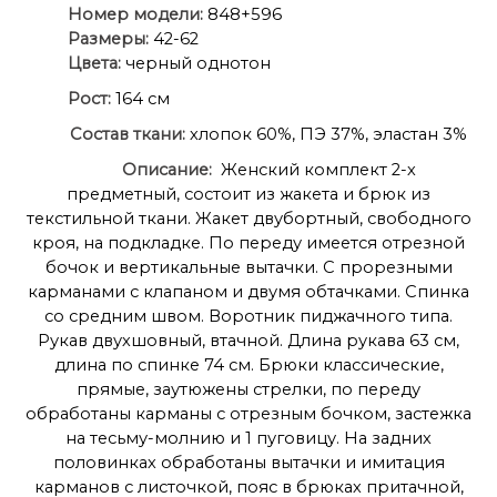
Номер модели:
848+596
Размеры:
42-62
Цвета:
черный однотон
Рост:
164 см
Состав ткани:
хлопок 60%, ПЭ 37%, эластан 3%
Описание:
Женский комплект 2-х
предметный, состоит из жакета и брюк из
текстильной ткани. Жакет двубортный, свободного
кроя, на подкладке. По переду имеется отрезной
бочок и вертикальные вытачки. С прорезными
карманами с клапаном и двумя обтачками. Спинка
со средним швом. Воротник пиджачного типа.
Рукав двухшовный, втачной. Длина рукава 63 см,
длина по спинке 74 см. Брюки классические,
прямые, заутюжены стрелки, по переду
обработаны карманы с отрезным бочком, застежка
на тесьму-молнию и 1 пуговицу. На задних
половинках обработаны вытачки и имитация
карманов с листочкой, пояс в брюках притачной,