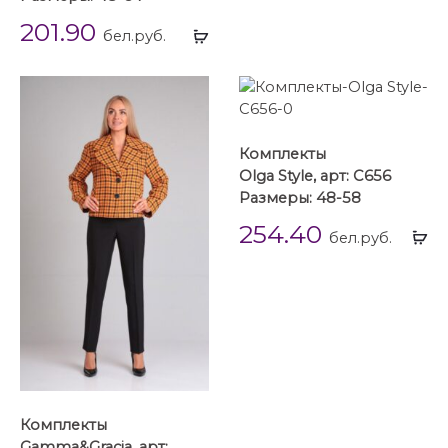
201.90
Выбрать
бел.руб.
...
Комплекты
Olga Style, арт: C656
Размеры: 48-58
254.40
Вы
бел.руб.
...
Комплекты
Gamma&Gracia, арт: