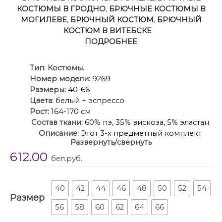
КОСТЮМЫ В ГРОДНО
,
БРЮЧНЫЕ КОСТЮМЫ В
МОГИЛЕВЕ
,
БРЮЧНЫЙ КОСТЮМ
,
БРЮЧНЫЙ
КОСТЮМ В ВИТЕБСКЕ
ПОДРОБНЕЕ
Ти
п:
Костюмы.
Номер модели:
9269
Размеры:
40-66
Цвета:
белый + эспрессо
Рост:
164-170 см
Состав ткани:
60% пэ, 35% вискоза, 5% эластан
Описание:
Этот 3-х предметный комплект
Развернуть/свернуть
состоит из жакета, корсетного топа и брюк. Жакет в
612.00
благородном цвете эспрессо создан для
бел.руб.
элегантного и женственного образа. Классический
воротник повторяет V-образную форму, делает
акцент и визуально удлиняет шею, а приталенный
40
42
44
46
48
50
52
54
Размер
крой подчёркивает линии силуэта. Декоративные
56
58
60
62
64
66
золотистые пуговицы делают образ более
рокошным и праздничным. Карманы с клапанами.