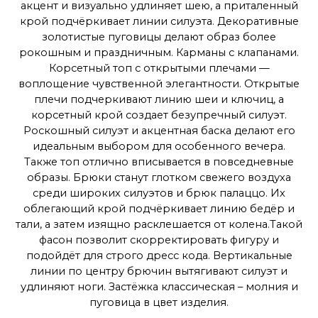
акцент и визуально удлиняет шею, а приталенный
крой подчёркивает линии силуэта. Декоративные
золотистые пуговицы делают образ более
рокошным и праздничным. Карманы с клапанами.
Корсетный топ с открытыми плечами —
воплощение чувственной элегантности. Открытые
плечи подчеркивают линию шеи и ключиц, а
корсетный крой создает безупречный силуэт.
Роскошный силуэт и акцентная баска делают его
идеальным выбором для особенного вечера.
Также топ отлично вписывается в повседневные
образы. Брюки станут глотком свежего воздуха
среди широких силуэтов и брюк палаццо. Их
облегающий крой подчёркивает линию бедёр и
тали, а затем изящно расклешается от колена.Такой
фасон позволит скорректировать фигуру и
подойдёт для строго дресс кода. Вертикальные
линии по центру брючин вытягивают силуэт и
удлиняют ноги. Застёжка классическая – молния и
пуговица в цвет изделия.