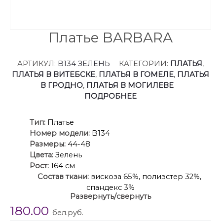
Платье BARBARA
АРТИКУЛ:
B134 ЗЕЛЕНЬ
КАТЕГОРИИ:
ПЛАТЬЯ
,
ПЛАТЬЯ В ВИТЕБСКЕ
,
ПЛАТЬЯ В ГОМЕЛЕ
,
ПЛАТЬЯ
В ГРОДНО
,
ПЛАТЬЯ В МОГИЛЕВЕ
ПОДРОБНЕЕ
Ти
п:
Платье
Номер модели:
B134
Размеры:
44-48
Цвета:
Зелень
Рост:
164 см
Состав ткани:
вискоза 65%, полиэстер 32%,
спандекс 3%
Развернуть/свернуть
Описание:
Молодежное женское платье.
180.00
Платье полуприлегающего силуэта, по полочке
бел.руб.
декоративная печать. Без рукавов. Вырез