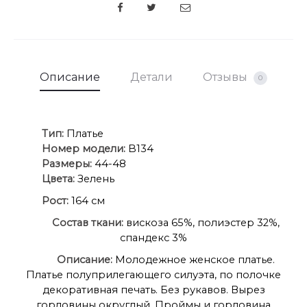
SHARE
Описание
Детали
Отзывы
0
Ти
п:
Платье
Номер модели:
B134
Размеры:
44-48
Цвета:
Зелень
Рост:
164 см
Состав ткани:
вискоза 65%, полиэстер 32%,
спандекс 3%
Описание:
Молодежное женское платье.
Платье полуприлегающего силуэта, по полочке
декоративная печать. Без рукавов. Вырез
горловины округлый. Проймы и горловина