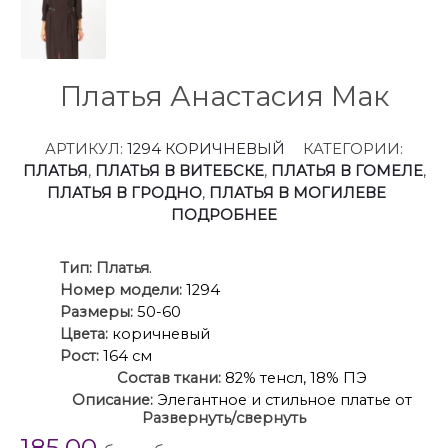
Платья Анастасия Мак
АРТИКУЛ:
1294 КОРИЧНЕВЫЙ
КАТЕГОРИИ:
ПЛАТЬЯ
,
ПЛАТЬЯ В ВИТЕБСКЕ
,
ПЛАТЬЯ В ГОМЕЛЕ
,
ПЛАТЬЯ В ГРОДНО
,
ПЛАТЬЯ В МОГИЛЕВЕ
ПОДРОБНЕЕ
Ти
п:
Платья
.
Номер модели:
1294
Размеры:
50-60
Цвета:
коричневый
Рост:
164 см
Состав ткани:
82% тенсл, 18% ПЭ
Описание:
Элегантное и стильное платье от
Развернуть/свернуть
бренда Anastasia Mak идеальный выбор для
185.00
современной женщины, которая ценит комфорт и