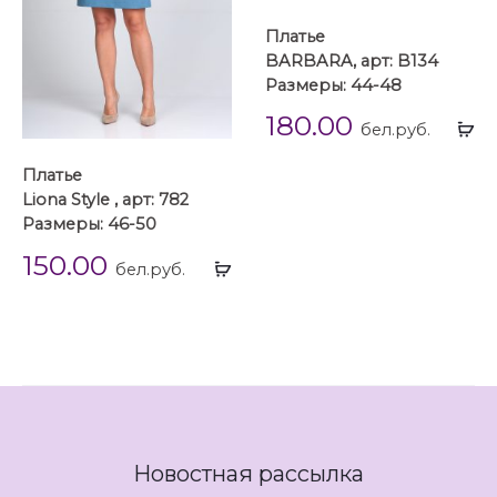
Платье
BARBARA, арт: B134
Размеры: 44-48
180.00
Вы
бел.руб.
...
Платье
Liona Style , арт: 782
Размеры: 46-50
150.00
Выбрать
бел.руб.
...
Новостная рассылка