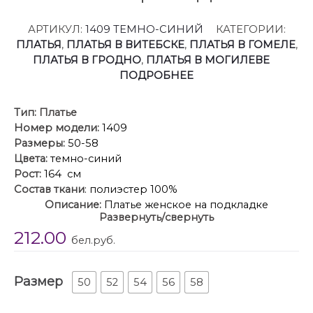
АРТИКУЛ:
1409 ТЕМНО-СИНИЙ
КАТЕГОРИИ:
ПЛАТЬЯ
,
ПЛАТЬЯ В ВИТЕБСКЕ
,
ПЛАТЬЯ В ГОМЕЛЕ
,
ПЛАТЬЯ В ГРОДНО
,
ПЛАТЬЯ В МОГИЛЕВЕ
ПОДРОБНЕЕ
Тип:
Платье
Номер модели:
1409
Размеры:
50-58
Цвета:
темно-синий
Рост:
164 см
Состав ткани
: полиэстер 100%
Описание:
Платье женское на подкладке
Развернуть/свернуть
полуприлегающего силуэта с округлым вырезом
212.00
горловины и притачным воланом по низу. По
бел.руб.
спинке застежка на планку с пуговицами. Рукав
втачной одношовный с манжетой по низу.
Размер
Длина платья 104 см, длина рукава 42 см, ширина
50
52
54
56
58
рукава 24 см