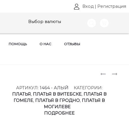
Вход
|
Регистрация
Выбор валюты
ПОМОЩЬ
О НАС
ОТЗЫВЫ
Produ
БРЮКИ
КОСТЮМ
БЕЛЭЛЬС
ЛИЛИАНА
naviga
,
АРТ:
АРТИКУЛ:
1464 - АЛЫЙ
КАТЕГОРИИ:
АРТ:
1489БРП
ПЛАТЬЯ
,
ПЛАТЬЯ В ВИТЕБСКЕ
,
ПЛАТЬЯ В
601
РАЗМЕРЫ
ГОМЕЛЕ
,
ПЛАТЬЯ В ГРОДНО
,
ПЛАТЬЯ В
РАЗМЕРЫ
50-
МОГИЛЕВЕ
44-
56
ПОДРОБНЕЕ
62