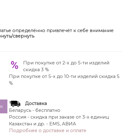
платье определённо привлечёт к себе внимание
нуть/свернуть
ного силуэта. Левую часть плеча и груди
виде цветка с декором из бусин и жемчуга.
ины. Рукав длиной ¾-ти, на притачной манжете на
с разно уровневым фигурным низом, оформленный
При покупке от 2-х до 5-ти изделий
ы.
скидка 3 %
и стиль этой модели позволяют создавать
При покупке от 5-х до 10-ти изделий скидка 5
разными аксессуарами. Оно идеально сочетает в
%
модные тенденции.
 106 см, рукав – 45-50 см.
Доставка
ик
Беларусь - бесплатно
Россия - скидка при заказе от 3-х единиц
Казахстан и др. - EMS, АВИА
Подробнее о доставке и оплате