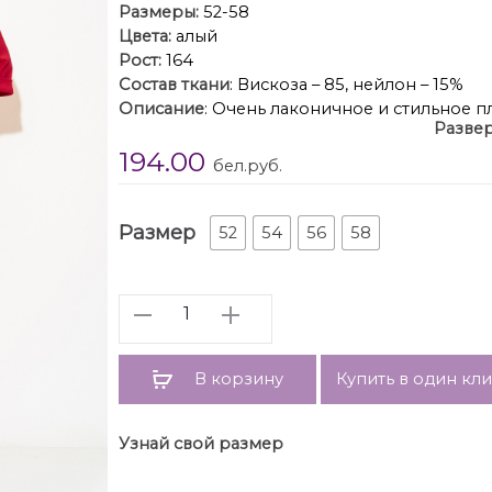
Размеры:
52-58
Цвета:
алый
Рост:
164
Состав ткани
: Вискоза – 85, нейлон – 15%
Описание
: Очень лаконичное и стильное 
Развер
окружающих. Модель свободного «о»-образ
194.00
украшает изысканная печать аппликация в 
бел.руб.
Платье с мягко лежащей стойкой у горлов
отворот. Модель слегка заужена к низу, 
обтачкой. В платье предусмотрены карман
Размер
52
54
56
58
Ууниверсальность и неподвластный времен
множество образов, дополняя его разнооб
себе комфорт, элегантность и актуальные 
Количество
Длина по спинке –
В корзину
Купить в один кл
Узнай свой размер