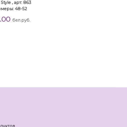
 Style , арт: 863
змеры: 48-52
5.00
бел.руб.
дуктов