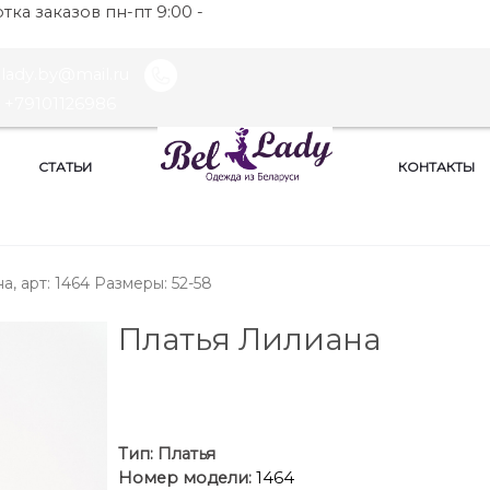
ка заказов пн-пт 9:00 -
llady.by@mail.ru
+79101126986
СТАТЬИ
КОНТАКТЫ
а, арт: 1464 Размеры: 52-58
Платья Лилиана
Тип:
Платья
Номер модели:
1464