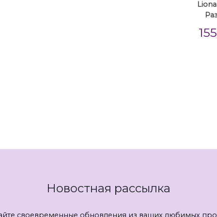
Liona
Ра
15
Новостная рассылка
айте своевременные обновления из ваших любимых про