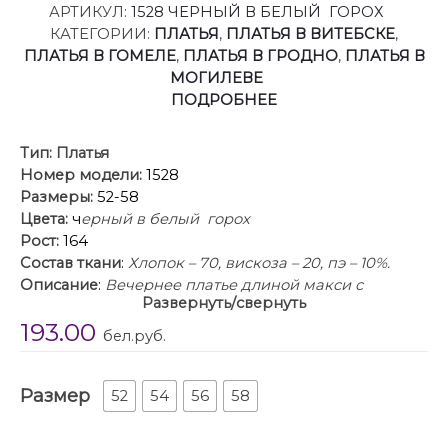
АРТИКУЛ:
1528 ЧЕРНЫЙ В БЕЛЫЙ ГОРОХ
КАТЕГОРИИ:
ПЛАТЬЯ
,
ПЛАТЬЯ В ВИТЕБСКЕ
,
ПЛАТЬЯ В ГОМЕЛЕ
,
ПЛАТЬЯ В ГРОДНО
,
ПЛАТЬЯ В
МОГИЛЕВЕ
ПОДРОБНЕЕ
Тип:
Платья
Номер модели:
1528
Размеры:
52-58
Цвета:
ч
ерный в белый горох
Рост:
164
Состав ткани
:
Хлопок – 70, вискоза – 20, пэ – 10%.
Описание
:
Вечернее платье длиной макси с
Развернуть/свернуть
округлым вырезом горловины – идеальный
193.00
предмет гардероба для девушек и женщин.
бел.руб.
Модель силуэта трапеция с цельнокроеным
коротким рукавом. Чуть ниже линии бедер
Размер
предусмотрены 2 волана на легкую сборку, что
52
54
56
58
создает романтический свободный образ! В платье
предусмотрены карманы в боковых швах. Линия