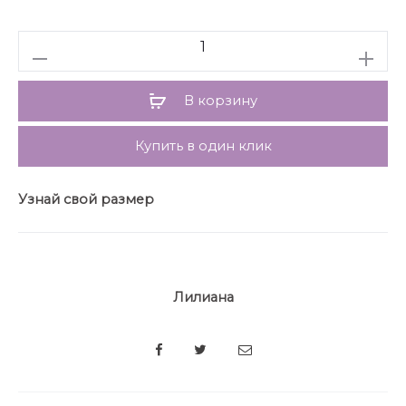
лифа декорирована съёмным декоративным
цветком из креп-шифона. Данная модель платья
Количество
можно дополнить поясом, который поможет
подчеркнуть талию, и сделает Вас королевой
любого торжества или пляжа вместе с этим
В корзину
нарядным и праздничным летним платьем.
Длина по спинке – 125 см, рукав – 20 см
Купить в один клик
Узнай свой размер
Лилиана
SHARE