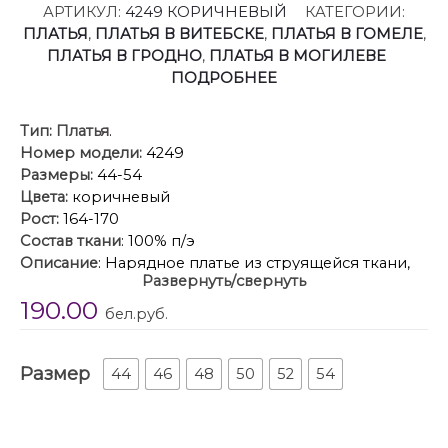
АРТИКУЛ:
4249 КОРИЧНЕВЫЙ
КАТЕГОРИИ:
ПЛАТЬЯ
,
ПЛАТЬЯ В ВИТЕБСКЕ
,
ПЛАТЬЯ В ГОМЕЛЕ
,
ПЛАТЬЯ В ГРОДНО
,
ПЛАТЬЯ В МОГИЛЕВЕ
ПОДРОБНЕЕ
Тип:
Платья
.
Номер модели:
4249
Размеры:
44-54
Цвета:
коричневый
Рост:
164-170
Состав ткани
: 100% п/э
Описание
: Нарядное платье из струящейся ткани,
Развернуть/свернуть
длина макси. Платье свободного кроя, прямое,
190.00
расширенное к низу. С глубоким V-образным
бел.руб.
вырезом горловины по переду и спинке,
декорированным французским кружевом. По
Размер
переду нагрудные вытачки. Без рукава. Платье
44
46
48
50
52
54
дополняется платком из основной ткани. Платок
декорирован по двум срезам французским
кружевом. Обращаем Ваше внимание, что кружево