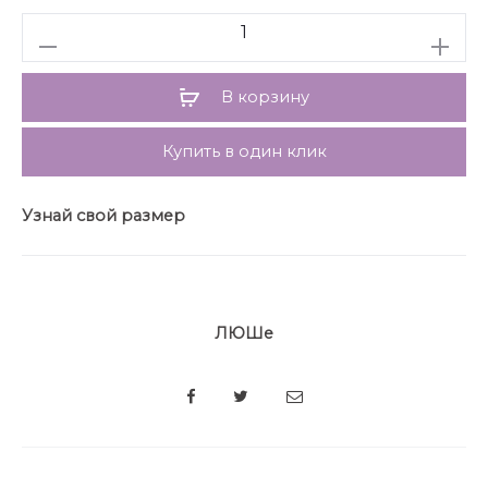
может незначительно отличаться от фото.
Количество
Длина платья от плеча 139 см во всех размерах.
В корзину
Купить в один клик
Узнай свой размер
ЛЮШе
SHARE