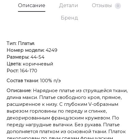
Описание
Детали
Отзывы
0
Бренд
Тип:
Платья
.
Номер модели:
4249
Размеры:
44-54
Цвета:
коричневый
Рост:
164-170
Состав ткани
: 100% п/э
Описание
: Нарядное платье из струящейся ткани,
длина макси. Платье свободного кроя, прямое,
расширенное к низу. С глубоким V-образным
вырезом горловины по переду и спинке,
декорированным французским кружевом. По
переду нагрудные вытачки. Без рукава. Платье
дополняется платком из основной ткани. Платок
декорирован по двум срезам французским