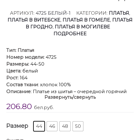
АРТИКУЛ:
4725 БЕЛЫЙ-1
КАТЕГОРИИ:
ПЛАТЬЯ
,
ПЛАТЬЯ В ВИТЕБСКЕ
,
ПЛАТЬЯ В ГОМЕЛЕ
,
ПЛАТЬЯ
В ГРОДНО
,
ПЛАТЬЯ В МОГИЛЕВЕ
ПОДРОБНЕЕ
Тип:
Платья
Номер модели:
4725
Размеры:
44-50
Цвета:
белый
Рост:
164
Состав ткани
: хлопок 100%
Описание
: Платье из шитья – очередной горячий
Развернуть/свернуть
тренд сезона. Оно вернулось к нам в новом
206.80
прочтении, чтобы снова покорить наши сердца.
бел.руб.
Платье без рукава с отрезным лифом и конической
юбкой – силуэт песочные часы. По центру полочка –
Размер
сквозная застёжка -молния. На передних
44
46
48
50
полотнищах юбки – прорезной карман с молнией.
По талии – кулиса с регулирующейся тесьмой и