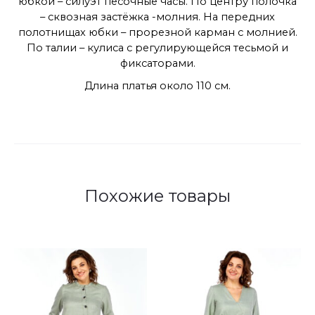
юбкой – силуэт песочные часы. По центру полочка
– сквозная застёжка -молния. На передних
полотнищах юбки – прорезной карман с молнией.
По талии – кулиса с регулирующейся тесьмой и
фиксаторами.
Длина платья около 110 см.
Похожие товары