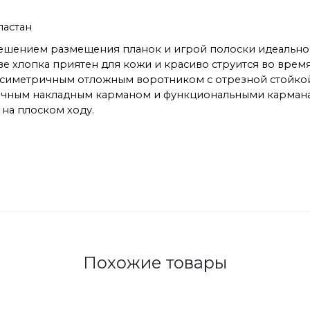
ластан
решением размещения планок и игрой полоски идеально
ве хлопка приятен для кожи и красиво струится во врем
 ассиметричным отложным воротником с отрезной стойко
елочным накладным карманом и функциональными кармана
и на плоском ходу.
Похожие товары