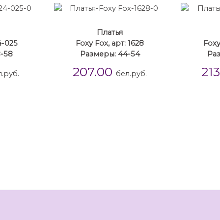
Платья
4-025
Foxy Fox, арт: 1628
Foxy
8-58
Размеры: 44-54
Раз
207.00
21
.руб.
бел.руб.