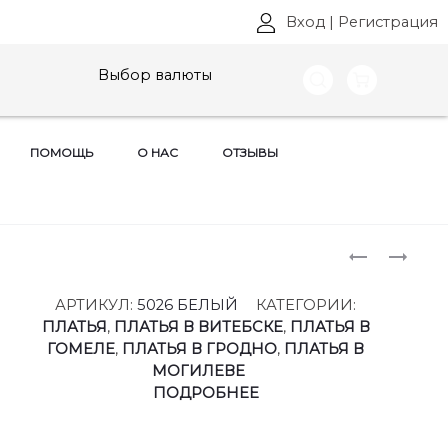
Вход
|
Регистрация
Выбор валюты
ПОМОЩЬ
О НАС
ОТЗЫВЫ
Produ
ЖАКЕТЫ
ПЛАТЬЯ
АНАСТАС
BAZALINI,
naviga
МАК
АРТ:
АРТИКУЛ:
5026 БЕЛЫЙ
КАТЕГОРИИ:
,
5029
ПЛАТЬЯ
,
ПЛАТЬЯ В ВИТЕБСКЕ
,
ПЛАТЬЯ В
АРТ:
РАЗМЕРЫ
ГОМЕЛЕ
,
ПЛАТЬЯ В ГРОДНО
,
ПЛАТЬЯ В
1272
46-
МОГИЛЕВЕ
РАЗМЕРЫ
52
ПОДРОБНЕЕ
50-
60