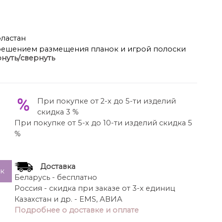
эластан
 решением размещения планок и игрой полоски
нуть/свернуть
стиле кэжуал. Легкий смесовый материал на
о струится во время носки. Модель свободного
говицы, ассиметричным отложным воротником с
леч с притачными рукавами с застёжкой на
При покупке от 2-х до 5-ти изделий
ном и функциональными карманами в боковых
скидка 3 %
ью как на каблуке, так и на плоском ходу.
При покупке от 5-х до 10-ти изделий скидка 5
%
Доставка
ик
Беларусь - бесплатно
Россия - скидка при заказе от 3-х единиц
Казахстан и др. - EMS, АВИА
Подробнее о доставке и оплате