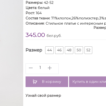
Размеры:
42-52
Цвета:
белый
Рост:
164
Состав ткани
: 71%хлопок,26%полиэстер,3%
Описание
: Стильное платье с интересным
Развер
идеально впишется в городские образы в 
345.00
основе хлопка приятен для кожи и красив
бел.руб.
кроя с оборкой, с застёжкой на петли-пу
отрезной стойкой, со спущенной линией п
пуговицы, с отделочным накладным карма
Размер
44
46
48
50
52
швах. Длина позволяет носить платье с обув
Количество
В корзину
Купить в один кл
Узнай свой размер