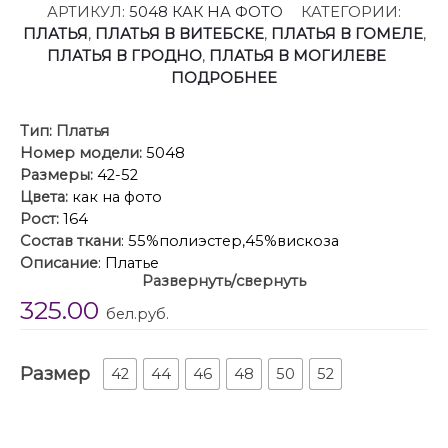
АРТИКУЛ:
5048 КАК НА ФОТО
КАТЕГОРИИ:
ПЛАТЬЯ
,
ПЛАТЬЯ В ВИТЕБСКЕ
,
ПЛАТЬЯ В ГОМЕЛЕ
,
ПЛАТЬЯ В ГРОДНО
,
ПЛАТЬЯ В МОГИЛЕВЕ
ПОДРОБНЕЕ
Тип:
Платья
Номер модели:
5048
Размеры:
42-52
Цвета:
как на фото
Рост:
164
Состав ткани
: 55%полиэстер,45%вискоза
Описание
: Платье
Развернуть/свернуть
Восхитительное платье на запах выполнено из
325.00
приятной однотонной ткани. Интересный крой
бел.руб.
делает платье оригинальным и нарядным. Модель с
отложным воротником с отрезной стойкой, V-
Размер
образным вырезом горловины и цельнокроеными
42
44
46
48
50
52
рукавами с манжетами. Длинный тканевый пояс
можно завязать в элегантный бант, который станет
еще одним украшением платья.