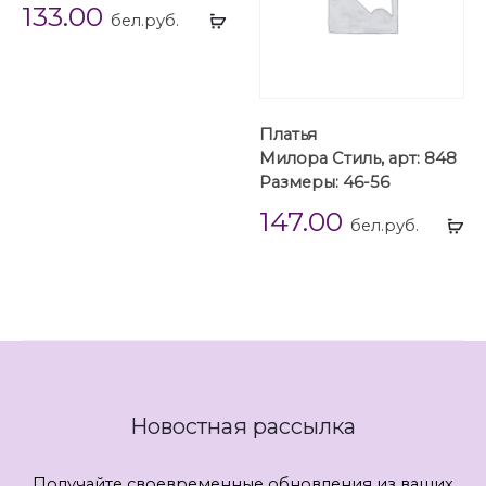
133.00
Выбрать
бел.руб.
...
Платья
Милора Стиль, арт: 848
Размеры: 46-56
147.00
Вы
бел.руб.
...
Новостная рассылка
Получайте своевременные обновления из ваших