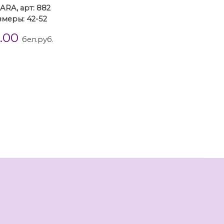
ARA, арт: 882
змеры: 42-52
5.00
бел.руб.