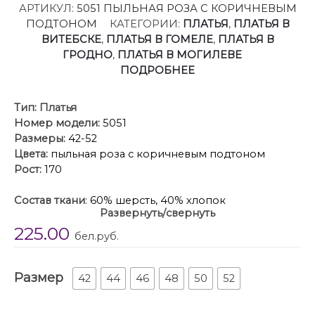
АРТИКУЛ:
5051 ПЫЛЬНАЯ РОЗА С КОРИЧНЕВЫМ
ПОДТОНОМ
КАТЕГОРИИ:
ПЛАТЬЯ
,
ПЛАТЬЯ В
ВИТЕБСКЕ
,
ПЛАТЬЯ В ГОМЕЛЕ
,
ПЛАТЬЯ В
ГРОДНО
,
ПЛАТЬЯ В МОГИЛЕВЕ
ПОДРОБНЕЕ
Тип:
Платья
Номер модели:
5051
Размеры:
42-52
Цвета:
пыльная роза с коричневым подтоном
Рост:
170
Состав ткани
: 60% шерсть, 40% хлопок
Развернуть/свернуть
225.00
Описание
:Идеальное платье для современной
бел.руб.
женщины! Celentano – это гармония стиля и уюта,
где каждая деталь продумана для вашего комфорта
Размер
и уверенности.
42
44
46
48
50
52
Натуральный состав ткани позволяет коже дышать,
обеспечивая максимальный комфорт на