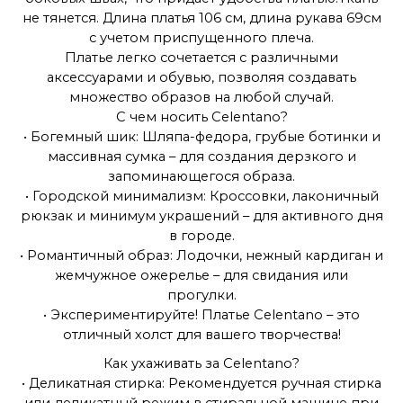
не тянется. Длина платья 106 см, длина рукава 69см
с учетом приспущенного плеча.
Платье легко сочетается с различными
аксессуарами и обувью, позволяя создавать
множество образов на любой случай.
С чем носить Celentano?
• Богемный шик: Шляпа-федора, грубые ботинки и
массивная сумка – для создания дерзкого и
запоминающегося образа.
• Городской минимализм: Кроссовки, лаконичный
рюкзак и минимум украшений – для активного дня
в городе.
• Романтичный образ: Лодочки, нежный кардиган и
жемчужное ожерелье – для свидания или
прогулки.
• Экспериментируйте! Платье Celentano – это
отличный холст для вашего творчества!
Как ухаживать за Celentano?
• Деликатная стирка: Рекомендуется ручная стирка
или деликатный режим в стиральной машине при