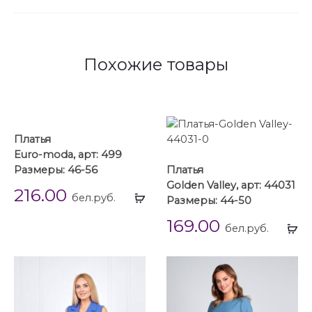
Похожие товары
Платья
Euro-moda, арт: 499
Размеры: 46-56
Платья
Golden Valley, арт: 44031
216.00
Выбрать
бел.руб.
Размеры: 44-50
...
169.00
Вы
бел.руб.
...