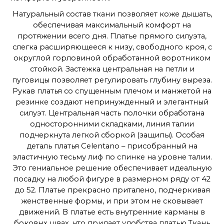
• Не выкручивайте: Аккуратно отожмите платье, не
Натуральный состав ткани позволяет коже дышать,
выкручивая его.
обеспечивая максимальный комфорт на
• Сушите в горизонтальном положении: Разложите
протяжении всего дня. Платье прямого силуэта,
платье на горизонтальной поверхности, чтобы
слегка расширяющееся к низу, свободного кроя, с
избежать деформации.
округлой горловиной обработанной воротником
• Гладьте на низкой температуре: Если необходимо,
стойкой. Застежка центральная на петли и
гладьте платье с изнаночной стороны на
пуговицы позволяет регулировать глубину выреза.
минимальной температуре.
Рукав платья со спущенным плечом и манжетой на
• Не стирайте слишком часто: Шерсть и хлопок не
резинке создают непринужденный и элегантный
требуют частой стирки. Проветривайте платье
силуэт. Центральная часть полочки обработана
после каждой носки.
односторонними складками, линия талии
Почувствуйте гармонию стиля и комфорта с
подчеркнута легкой сборкой (защипы). Особая
Celentano!
деталь платья Celentano – присобранный на
эластичную тесьму лиф по спинке на уровне талии.
Это гениальное решение обеспечивает идеальную
посадку на любой фигуре в размерном ряду от 42
до 52. Платье прекрасно приталено, подчеркивая
женственные формы, и при этом не сковывает
движений. В платье есть внутренние карманы в
боковых швах, что придает удобства платью.Ткань