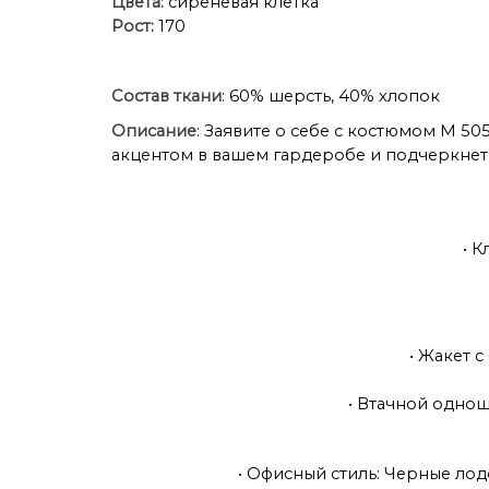
Цвета:
сиреневая клетка
Рост:
170
Состав ткани
: 60% шерсть, 40% хлопок
Описание
: Заявите о себе с костюмом M 50
акцентом в вашем гардеробе и подчеркнет
• 
• Жакет 
• Втачной однош
• Офисный стиль: Черные лод