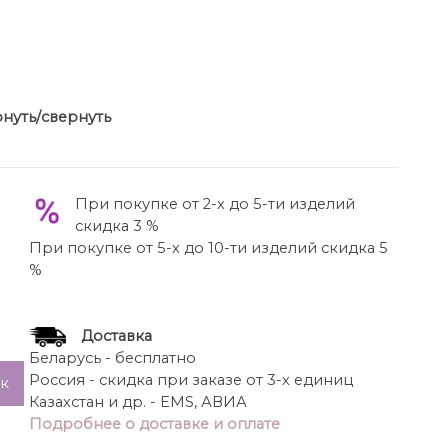
нуть/свернуть
53 от Celentano! Этот стильный комплект,
ет ярким акцентом в вашем гардеробе и
ических брюк и жакета с баской.
При покупке от 2-х до 5-ти изделий
Брюки:
скидка 3 %
а расширены от линии бедер к низу.
При покупке от 5-х до 10-ти изделий скидка 5
шву (с учетом пояса): 104 см.
%
бные карманы по боковым швам.
Жакет:
кнет талию и создаст женственный силуэт.
Доставка
по спинке: 60 см.
Беларусь - бесплатно
м с резинкой по низу, создающей легкий объем.
Россия - скидка при заказе от 3-х единиц
ик
ь Celentano M 5053?
Казахстан и др. - EMS, АВИА
ничная блузка и строгая сумка – для создания
Подробнее о доставке и оплате
о делового образа.