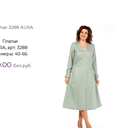
Платья
A, арт: 3288
змеры: 40-66
0.00
бел.руб.