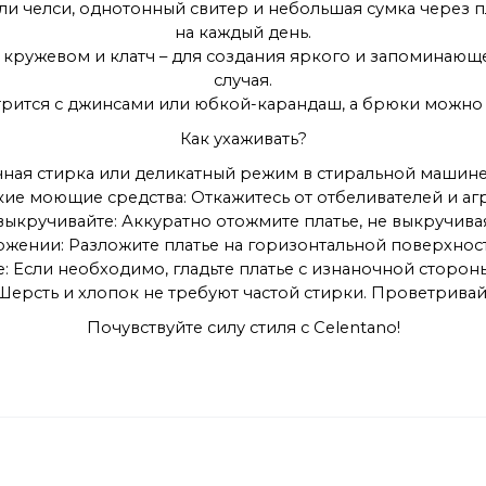
ли челси, однотонный свитер и небольшая сумка через п
на каждый день.
п с кружевом и клатч – для создания яркого и запоминаю
случая.
трится с джинсами или юбкой-карандаш, а брюки можно 
Как ухаживать?
учная стирка или деликатный режим в стиральной машине
кие моющие средства: Откажитесь от отбеливателей и аг
 выкручивайте: Аккуратно отожмите платье, не выкручивая
ожении: Разложите платье на горизонтальной поверхнос
ре: Если необходимо, гладьте платье с изнаночной сторо
 Шерсть и хлопок не требуют частой стирки. Проветривай
Почувствуйте силу стиля с Celentano!