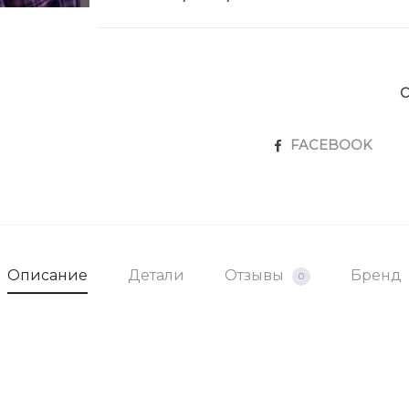
• Повседневный стиль: Черные ботильоны 
через плечо – для комфортног
• Вечерний стиль: Туфли на каблуке, т
запоминающегося образа д
• Соло-использование: Жакет отлично см
C
можно сочетать с ра
Как
• Деликатная стирка: Рекомендуется ру
SHARE
FACEBOOK
машине при темпера
• Используйте мягкие моющие средства
• Не выкручивайте: Аккуратно
• Сушите в горизонтальном положении: Р
чтобы изб
Описание
Детали
Отзывы
Бренд
0
• Гладьте на низкой температуре: Если не
минималь
• Не стирайте слишком часто: Шерсть и 
платье по
Почувствуйте с