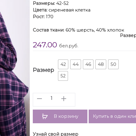
Размеры:
42-52
Цвета:
сиреневая клетка
Рост:
170
Состав ткани
: 60% шерсть, 40% хлопок
Развер
Описание
: Заявите о себе с костюмом M 50
247.00
выполненный в классической клетке, стан
бел.руб.
подчеркнет вашу индивидуальность.
Костюм состоит из класс
42
44
46
48
50
Размер
• Классический крой: слегк
52
• Длина по боковому 
• Притачной пояс и удо
Количество
• Жакет с баской, который подчер
• Длина 
• Втачной одношовный рукав длиной 62 с
В корзину
Купить в один кл
С чем носит
• Офисный стиль: Черные лодочки, лако
элегантног
Узнай свой размер