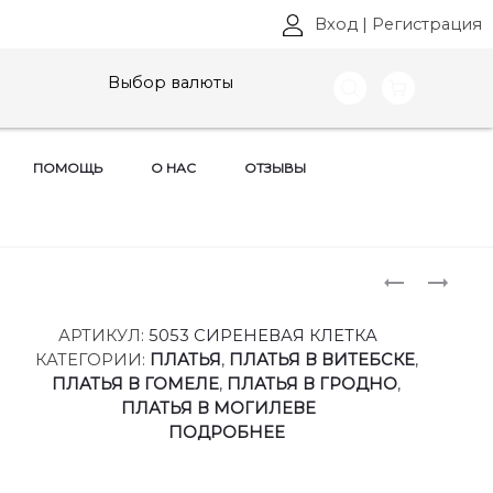
Вход
|
Регистрация
Выбор валюты
ПОМОЩЬ
О НАС
ОТЗЫВЫ
Produ
ПЛАТЬЯ
ПЛАТЬЯ
CELENTAN
CELENTAN
naviga
АРТ:
АРТ:
АРТИКУЛ:
5053 СИРЕНЕВАЯ КЛЕТКА
5052
5053
КАТЕГОРИИ:
ПЛАТЬЯ
,
ПЛАТЬЯ В ВИТЕБСКЕ
,
РАЗМЕРЫ
РАЗМЕРЫ
ПЛАТЬЯ В ГОМЕЛЕ
,
ПЛАТЬЯ В ГРОДНО
,
54-
42-
ПЛАТЬЯ В МОГИЛЕВЕ
82
52
ПОДРОБНЕЕ