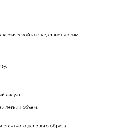
классической клетке, станет ярким
зу.
й силуэт.
ей легкий объем.
элегантного делового образа.