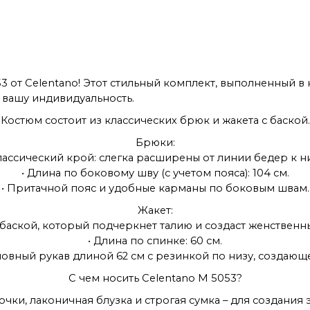
53 от Celentano! Этот стильный комплект, выполненный в 
 вашу индивидуальность.
Костюм состоит из классических брюк и жакета с баской.
Брюки:
Классический крой: слегка расширены от линии бедер к ни
• Длина по боковому шву (с учетом пояса): 104 см.
• Притачной пояс и удобные карманы по боковым швам.
Жакет:
с баской, который подчеркнет талию и создаст женственны
• Длина по спинке: 60 см.
овный рукав длиной 62 см с резинкой по низу, создающ
С чем носить Celentano M 5053?
очки, лаконичная блузка и строгая сумка – для создания 