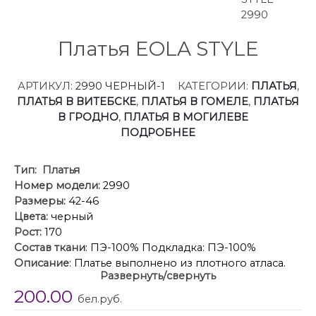
Платья EOLA STYLE
АРТИКУЛ:
2990 ЧЕРНЫЙ-1
КАТЕГОРИИ:
ПЛАТЬЯ
,
ПЛАТЬЯ В ВИТЕБСКЕ
,
ПЛАТЬЯ В ГОМЕЛЕ
,
ПЛАТЬЯ
В ГРОДНО
,
ПЛАТЬЯ В МОГИЛЕВЕ
ПОДРОБНЕЕ
Тип:
Платья
Номер модели:
2990
Размеры:
42-46
Цвета:
черный
Рост:
170
Состав ткани
: ПЭ-100% Подкладка: ПЭ-100%
Описание
: Платье выполнено из плотного атласа.
Развернуть/свернуть
Платье приталенного силуэта, отрезное по линии
200.00
талии, длиной выше линии колена. Лиф выполнен в
бел.руб.
виде корсета, в рельефы вставлен регилин.