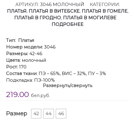
АРТИКУЛ:
3046 МОЛОЧНЫЙ
КАТЕГОРИИ:
ПЛАТЬЯ
,
ПЛАТЬЯ В ВИТЕБСКЕ
,
ПЛАТЬЯ В ГОМЕЛЕ
,
ПЛАТЬЯ В ГРОДНО
,
ПЛАТЬЯ В МОГИЛЕВЕ
ПОДРОБНЕЕ
Тип:
Платья
Номер модели:
3046
Размеры:
42-46
Цвета:
молочный
Рост:
170
Состав ткани
: ПЭ – 65%, ВИС – 32%, ПУ – 3%
Подкладка: ПЭ-100%
Развернуть/свернуть
Описание
: Платье выполнено из костюмно-
219.00
плательной ткани. Платье Х-образного силуэта
бел.руб.
длиной выше линии колена. По переду лифа
обработаны плечевые вытачки и нагрудные
Размер
вытачки от горловины. Застежка на потайную
42
44
46
молнию в среднем шве спинки. Горловина
округлой формы в виде цельнокроеной стойки.
Плечевой шов удлинен. Рукав втачного покроя,