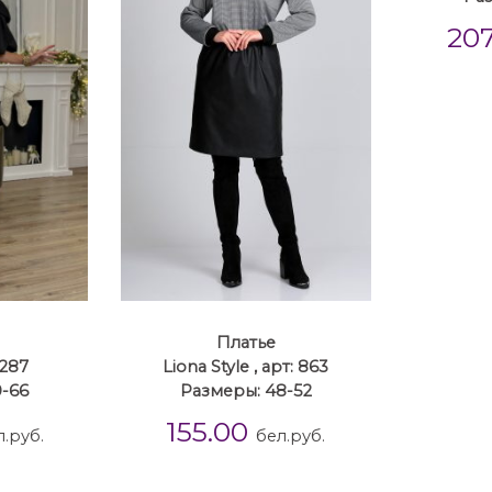
20
Платье
3287
Liona Style , арт: 863
-66
Размеры: 48-52
155.00
л.руб.
бел.руб.