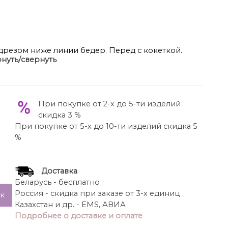
одрезом ниже линии бедер. Перед с кокеткой.
нуть/свернуть
. Рукав одношовный, заканчивающийся манжетой
ье на подкладке. Дополняет модель пояс.
При покупке от 2-х до 5-ти изделий
скидка 3 %
При покупке от 5-х до 10-ти изделий скидка 5
%
Доставка
Беларусь - бесплатно
Россия - скидка при заказе от 3-х единиц
ик
Казахстан и др. - EMS, АВИА
Подробнее о доставке и оплате