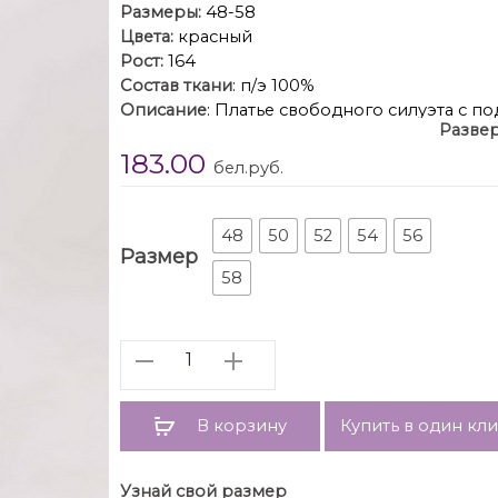
Размеры:
48-58
Цвета:
красный
Рост:
164
Состав ткани
: п/э 100%
Описание
: Платье свободного силуэта с п
Развер
Горловина обработана рюшей и завязками
183.00
на венгерке. По окату рукава сборка. Плат
бел.руб.
48
50
52
54
56
Размер
58
Количество
В корзину
Купить в один кл
Узнай свой размер