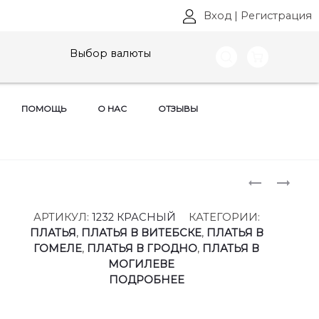
Вход
|
Регистрация
Выбор валюты
ПОМОЩЬ
О НАС
ОТЗЫВЫ
Produ
ПЛАТЬЯ
БЛУЗКИ
MISLANA,
MISLANA,
naviga
АРТ:
АРТ:
АРТИКУЛ:
1232 КРАСНЫЙ
КАТЕГОРИИ:
1238
1240
ПЛАТЬЯ
,
ПЛАТЬЯ В ВИТЕБСКЕ
,
ПЛАТЬЯ В
РАЗМЕРЫ
РАЗМЕРЫ
ГОМЕЛЕ
,
ПЛАТЬЯ В ГРОДНО
,
ПЛАТЬЯ В
46-
46-
МОГИЛЕВЕ
56
56
ПОДРОБНЕЕ