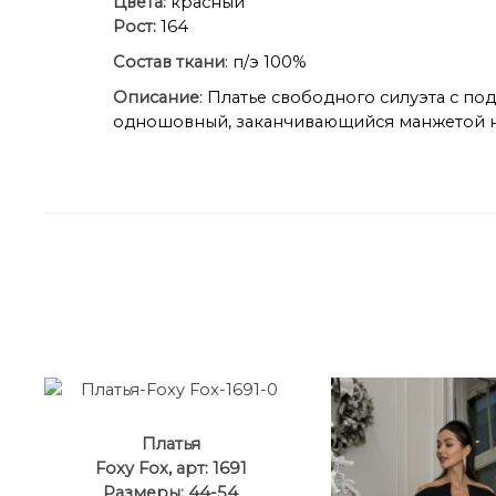
Цвета:
красный
Рост:
164
Состав ткани
: п/э 100%
Описание
: Платье свободного силуэта с п
одношовный, заканчивающийся манжетой на 
Платья
Foxy Fox, арт: 1691
Размеры: 44-54