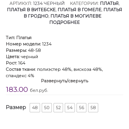
АРТИКУЛ:
1234 ЧЕРНЫЙ
КАТЕГОРИИ:
ПЛАТЬЯ
,
ПЛАТЬЯ В ВИТЕБСКЕ
,
ПЛАТЬЯ В ГОМЕЛЕ
,
ПЛАТЬЯ
В ГРОДНО
,
ПЛАТЬЯ В МОГИЛЕВЕ
ПОДРОБНЕЕ
Тип:
Платья
Номер модели:
1234
Размеры:
48-58
Цвета:
черный
Рост:
164
Состав ткани
: полиэстер 48%, вискоза 48%,
спандекс 4%
Развернуть/свернуть
Описание
: Платье свободного силуэта, перед с
183.00
нагрудными вытачками. Рукава втачные,
бел.руб.
одношовные. Спинка со средним швом, с
застежкой на тесьму-молнию. Горловина и низ
Размер
рукава обработаны отделочной тканью. Изделие
48
50
52
54
56
58
завязывается за счет контрастного полупояса.