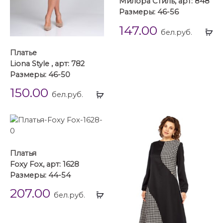
Милора Стиль, арт: 848
Размеры: 46-56
147.00
Вы
бел.руб.
...
Платье
Liona Style , арт: 782
Размеры: 46-50
150.00
Выбрать
бел.руб.
...
Платья
Foxy Fox, арт: 1628
Размеры: 44-54
207.00
Выбрать
бел.руб.
...