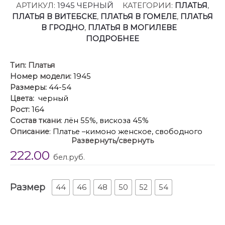
АРТИКУЛ:
1945 ЧЕРНЫЙ
КАТЕГОРИИ:
ПЛАТЬЯ
,
ПЛАТЬЯ В ВИТЕБСКЕ
,
ПЛАТЬЯ В ГОМЕЛЕ
,
ПЛАТЬЯ
В ГРОДНО
,
ПЛАТЬЯ В МОГИЛЕВЕ
ПОДРОБНЕЕ
Тип:
Платья
Номер модели:
1945
Размеры:
44-54
Цвета:
черный
Рост:
164
Состав ткани
: лён 55%, вискоза 45%
Описание
: Платье –кимоно женское, свободного
Развернуть/свернуть
облегания с цельнокроеным рукавом
222.00
комбинированное из двух различных по фактуре
бел.руб.
тканей. По переду притачная планка. В боковых
швах функциональные карманы. Платье без
Размер
застёжки с фиксирующей завязкой и поясом.
44
46
48
50
52
54
Платье задекорировано кружевом.