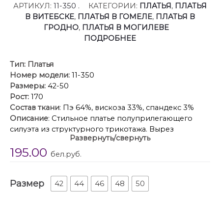
АРТИКУЛ:
11-350 .
КАТЕГОРИИ:
ПЛАТЬЯ
,
ПЛАТЬЯ
В ВИТЕБСКЕ
,
ПЛАТЬЯ В ГОМЕЛЕ
,
ПЛАТЬЯ В
ГРОДНО
,
ПЛАТЬЯ В МОГИЛЕВЕ
ПОДРОБНЕЕ
Тип:
Платья
Номер модели:
11-350
Размеры:
42-50
Рост:
170
Состав ткани
: Пэ 64%, вискоза 33%, спандекс 3%
Описание
: Стильное платье полуприлегающего
силуэта из структурного трикотажа. Вырез
Развернуть/свернуть
горловины – лодочка. Рукава длинные, со
195.00
спущенной линией втачивания плеча, слегка
бел.руб.
расширенные к низу. В комплекте прилагается
нижнее платье-комбинация на бретельках с
Размер
регуляторами из эластичного полотна.
42
44
46
48
50