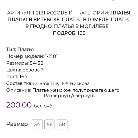
АРТИКУЛ:
1-2181 РОЗОВЫЙ
КАТЕГОРИИ:
ПЛАТЬЯ
,
ПЛАТЬЯ В ВИТЕБСКЕ
,
ПЛАТЬЯ В ГОМЕЛЕ
,
ПЛАТЬЯ
В ГРОДНО
,
ПЛАТЬЯ В МОГИЛЕВЕ
ПОДРОБНЕЕ
Тип:
Платья
Номер модели:
1-2181
Размеры:
54-58
Цвета:
розовый
Рост:
164
Состав ткани
: 85% ПЭ, 15% Вискоза
Описание
: Платье женское полуприлегающего
Развернуть/свернуть
силуэта, длиной за колено, относится к нарядной
200.00
торжественной одежде. Перед с двумя
бел.руб.
нагрудными вытачками. Спинка с двумя талиевыми
вытачками. Горловина фигурная, обтачная, без
Размер
воротника. Рукав втачной, короткий, одношовный.
54
56
58
Рукав без оката, верхняя часть обтачная, крепится к
плечевому шву на хлястик из отделочной ткани и 4