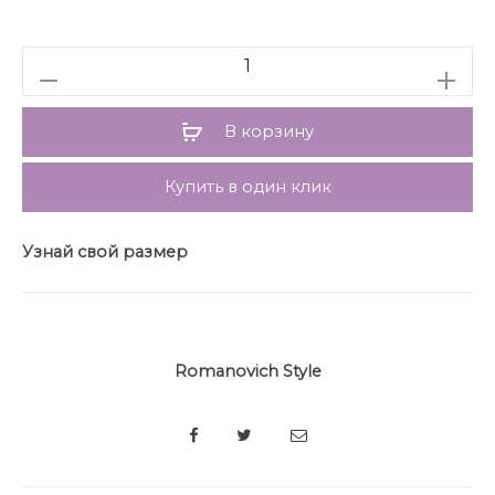
пришивных стразы. Платье двухслойное: верхний
слой – кружевной, нижний- ткань костюмно-
Количество
плательная. Длина спинки 107 см. Длина рукава 29
см
В корзину
Купить в один клик
Узнай свой размер
Romanovich Style
SHARE