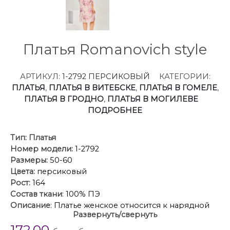
Платья Romanovich style
АРТИКУЛ:
1-2792 ПЕРСИКОВЫЙ
КАТЕГОРИИ:
ПЛАТЬЯ
,
ПЛАТЬЯ В ВИТЕБСКЕ
,
ПЛАТЬЯ В ГОМЕЛЕ
,
ПЛАТЬЯ В ГРОДНО
,
ПЛАТЬЯ В МОГИЛЕВЕ
ПОДРОБНЕЕ
Тип:
Платья
Номер модели:
1-2792
Размеры:
50-60
Цвета:
персиковый
Рост:
164
Состав ткани
: 100% ПЭ
Описание
: Платье женское относится к нарядной
Развернуть/свернуть
торжественной одежде. Платье женское прямого
172.00
силуэта, длиной за колено. Перед с 2-мя