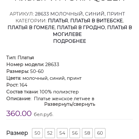
АРТИКУЛ:
28633 МОЛОЧНЫЙ, СИНИЙ, ПРИНТ
КАТЕГОРИИ:
ПЛАТЬЯ
,
ПЛАТЬЯ В ВИТЕБСКЕ
,
ПЛАТЬЯ В ГОМЕЛЕ
,
ПЛАТЬЯ В ГРОДНО
,
ПЛАТЬЯ В
МОГИЛЕВЕ
ПОДРОБНЕЕ
Тип:
Платья
Номер модели:
28633
Размеры:
50-60
Цвета:
молочный, синий, принт
Рост:
164
Состав ткани
: 100% полиэстер
Описание
: Платье женское летнее в
Развернуть/свернуть
романтическом стиле из французского атласа с
360.00
дизайном в утонченной акварельной технике.
бел.руб.
Платье свободное без подкладки, прямого силуэта
по геометрическому подобию напоминает овал.
Размер
Пластическая форма мягкая, плавная. Прилегание
50
52
54
56
58
60