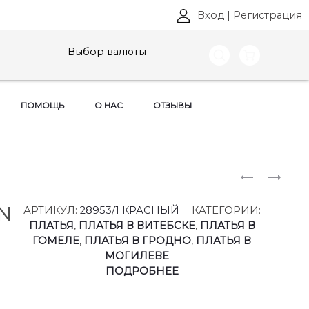
Вход
|
Регистрация
Выбор валюты
ПОМОЩЬ
О НАС
ОТЗЫВЫ
Produ
КОСТЮМ
ПЛАТЬЯ
VITTORIA
VITTORIA
naviga
QUEEN,
QUEEN,
N
АРТИКУЛ:
28953/1 КРАСНЫЙ
КАТЕГОРИИ:
АРТ:
АРТ:
ПЛАТЬЯ
,
ПЛАТЬЯ В ВИТЕБСКЕ
,
ПЛАТЬЯ В
28813
28993
ГОМЕЛЕ
,
ПЛАТЬЯ В ГРОДНО
,
ПЛАТЬЯ В
РАЗМЕРЫ
РАЗМЕРЫ
МОГИЛЕВЕ
50-
50-
ПОДРОБНЕЕ
60
60