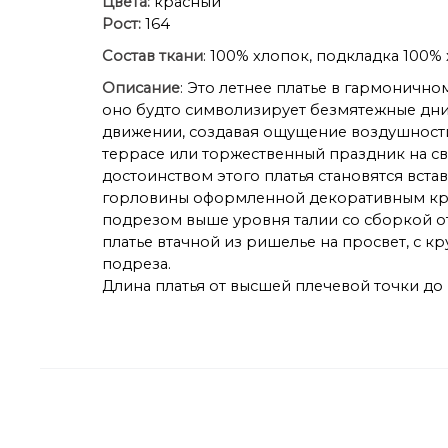
Цвета:
красный
Рост:
164
Состав ткани
: 100% хлопок, подкладка 100% 
Описание
: Это летнее платье в гармоничн
оно будто символизирует безмятежные дни,
движении, создавая ощущение воздушности.
террасе или торжественный праздник на св
достоинством этого платья становятся вст
горловины оформленной декоративным круж
подрезом выше уровня талии со сборкой от 
платье втачной из ришелье на просвет, с к
подреза.
Длина платья от высшей плечевой точки до низ