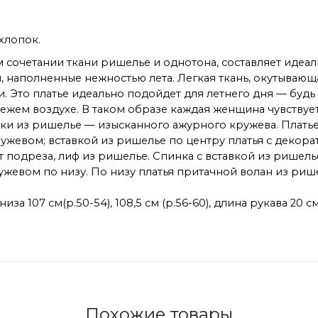
хлопок.
ом сочетании ткани ришелье и однотона, составляет идеа
 наполненные нежностью лета. Легкая ткань, окутывающ
 Это платье идеально подойдет для летнего дня — будь 
ежем воздухе. В таком образе каждая женщина чувствует
авки из ришелье — изысканного ажурного кружева. Плать
евом; вставкой из ришелье по центру платья с декора
подреза, лиф из ришелье. Спинка с вставкой из ришелье
ружевом по низу. По низу платья притачной волан из риш
а 107 см(р.50-54), 108,5 см (р.56-60), длина рукава 20 см
Похожие товары