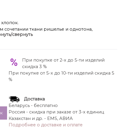
 хлопок.
ом сочетании ткани ришелье и однотона,
нуть/свернуть
ти и романтики, оно будто символизирует
лета. Легкая ткань, окутывающая фигуру, нежно
ощущение воздушности. Это платье идеально
лка по жаркому пляжу, ужину на террасе или
При покупке от 2-х до 5-ти изделий
е. В таком образе каждая женщина чувствует себя
скидка 3 %
ством этого платья становятся вставки из
При покупке от 5-х до 10-ти изделий скидка 5
 Платье свободного силуэта, с округлой формой
%
жевом; вставкой из ришелье по центру платья с
с подрезом выше уровня талии со сборкой от
ой из ришелье по кокетке и сборкой от подреза.
Доставка
вет, с кружевом по низу. По низу платья
Беларусь - бесплатно
о низу и сборкой от подреза.
Россия - скидка при заказе от 3-х единиц
ик
за 107 см(р.50-54), 108,5 см (р.56-60), длина
Казахстан и др. - EMS, АВИА
Подробнее о доставке и оплате