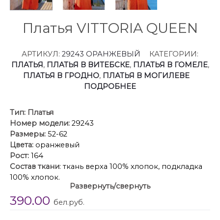
Платья VITTORIA QUEEN
АРТИКУЛ:
29243 ОРАНЖЕВЫЙ
КАТЕГОРИИ:
ПЛАТЬЯ
,
ПЛАТЬЯ В ВИТЕБСКЕ
,
ПЛАТЬЯ В ГОМЕЛЕ
,
ПЛАТЬЯ В ГРОДНО
,
ПЛАТЬЯ В МОГИЛЕВЕ
ПОДРОБНЕЕ
Тип:
Платья
Номер модели:
29243
Размеры:
52-62
Цвета:
оранжевый
Рост:
164
Состав ткани
: ткань верха 100% хлопок, подкладка
100% хлопок.
Развернуть/свернуть
Описание
: Кусочек яркости в вашем гардеробе!
390.00
Безумно красивое и стильное платье длины миди!
бел.руб.
Идеальный вариант для лета! Для любителей