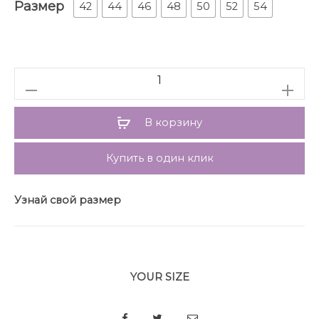
Размер
манжетой, в которую вставлена рюша.
42
44
46
48
50
52
54
Длина рукава для роста 164 см 62 см, для роста 170
см 64 см. Фигурное оформление низа платья.
Завязывающийся пояс. Длина изделия от плеча по
спинке для роста 164 см 102 см, для роста 170 см 104
Количество
см.
В корзину
Купить в один клик
Узнай свой размер
YOUR SIZE
SHARE