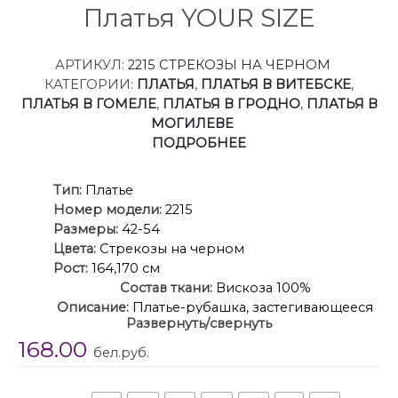
Платья YOUR SIZE
АРТИКУЛ:
2215 СТРЕКОЗЫ НА ЧЕРНОМ
КАТЕГОРИИ:
ПЛАТЬЯ
,
ПЛАТЬЯ В ВИТЕБСКЕ
,
ПЛАТЬЯ В ГОМЕЛЕ
,
ПЛАТЬЯ В ГРОДНО
,
ПЛАТЬЯ В
МОГИЛЕВЕ
ПОДРОБНЕЕ
Ти
п:
Платье
Номер модели:
2215
Размеры:
42-54
Цвета:
Стрекозы на черном
Рост:
164,170 см
Состав ткани:
Вискоза 100%
Описание:
Платье-рубашка, застегивающееся
Развернуть/свернуть
на пуговицы. Воротник – стойка. Спереди по низу
168.00
стойки и краям планок до линии талии
бел.руб.
расположена рюша. В боковых швах расположены
карманы. Рукав втачной, заканчивающийся