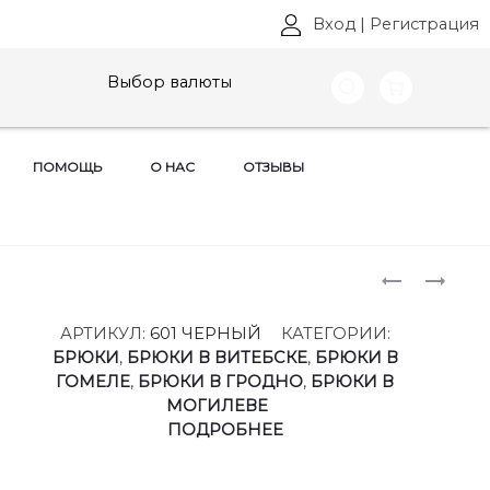
Вход
|
Регистрация
Выбор валюты
ПОМОЩЬ
О НАС
ОТЗЫВЫ
Produ
БРЮКИ
КОСТЮМ
БЕЛЭЛЬС
БЕЛЭЛЬС
naviga
,
АРТ:
АРТИКУЛ:
601 ЧЕРНЫЙ
КАТЕГОРИИ:
АРТ:
412-
БРЮКИ
,
БРЮКИ В ВИТЕБСКЕ
,
БРЮКИ В
596
596
ГОМЕЛЕ
,
БРЮКИ В ГРОДНО
,
БРЮКИ В
СИНИЙ
РАЗМЕРЫ
МОГИЛЕВЕ
РАЗМЕРЫ
46-
ПОДРОБНЕЕ
44-
62
62