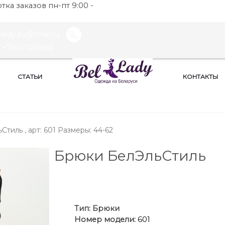
ка заказов пн-пт 9:00 -
llady.by@mail.ru
+79101126986
СТАТЬИ
КОНТАКТЫ
тиль , арт: 601 Размеры: 44-62
Брюки БелЭльСтиль
Ти
п:
Брюки
Номер модели:
601