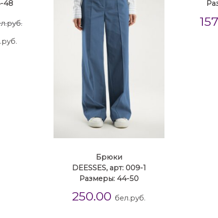
4-48
Ра
15
л.руб.
.руб.
Брюки
DEESSES, арт: 009-1
Размеры: 44-50
250.00
бел.руб.