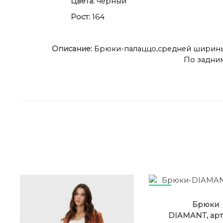
Цвета:
черный
Рост:
164
Описание:
Брюки-палаццо,средней ширины,
По задним
68%
Брюки
DIAMANT, арт: