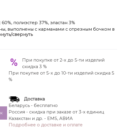
 60%, полиэстер 37%, эластан 3%
ы, выполнены с карманами с отрезным бочком в
нуть/свернуть
а на молнию. По задним половинкам обработаны
по боковому шву 108 см.
При покупке от 2-х до 5-ти изделий
скидка 3 %
При покупке от 5-х до 10-ти изделий скидка 5
%
Доставка
Беларусь - бесплатно
Россия - скидка при заказе от 3-х единиц
ик
Казахстан и др. - EMS, АВИА
Подробнее о доставке и оплате