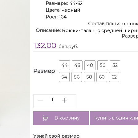
Размеры:
44-62
Цвета:
черный
Рост:
164
Состав ткани:
хлопок
Описание:
Брюки-палаццо,средней ширин
Развер
боковом шве. Пояс притачной, застёжк
132.00
вытачки. Длина 
бел.руб.
44
46
48
50
52
Размер
54
56
58
60
62
Количество
В корзину
Купить в один кл
Узнай свой размер