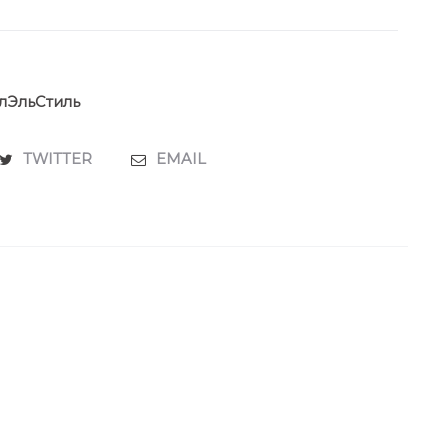
лЭльСтиль
TWITTER
EMAIL