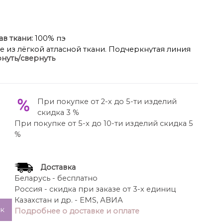
ав ткани:
100% пэ
е из лёгкой атласной ткани. Подчеркнутая линия
нуть/свернуть
ыми вставками. Тонкие атласные лямки. Застежка
ет силуэт. Длина миди. Идеальный вариант для
и особых случаев.
При покупке от 2-х до 5-ти изделий
скидка 3 %
При покупке от 5-х до 10-ти изделий скидка 5
%
Доставка
Беларусь - бесплатно
Россия - скидка при заказе от 3-х единиц
Казахстан и др. - EMS, АВИА
ик
Подробнее о доставке и оплате