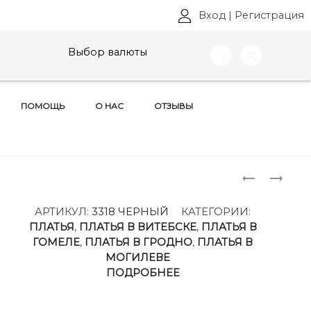
Вход
|
Регистрация
Выбор валюты
ПОМОЩЬ
О НАС
ОТЗЫВЫ
Produ
ПЛАТЬЯ
КОСТЮМ
AURA,
AURA,
naviga
АРТ:
АРТ:
АРТИКУЛ:
3318 ЧЕРНЫЙ
КАТЕГОРИИ:
3317
2206
ПЛАТЬЯ
,
ПЛАТЬЯ В ВИТЕБСКЕ
,
ПЛАТЬЯ В
РАЗМЕРЫ
РАЗМЕРЫ
ГОМЕЛЕ
,
ПЛАТЬЯ В ГРОДНО
,
ПЛАТЬЯ В
40-
40-
МОГИЛЕВЕ
52
66
ПОДРОБНЕЕ