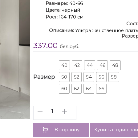
Размеры:
40-66
Цвета:
черный
Рост:
164-170 см
Сост
Описание:
Ультра женственное плать
Развер
груди в виде чашечек с изящными шифонов
337.00
на потайную молнию. Платье подчеркива
бел.руб.
свидания 
40
42
44
46
48
Размер
50
52
54
56
58
60
62
64
66
Количество
В корзину
Купить в один кл