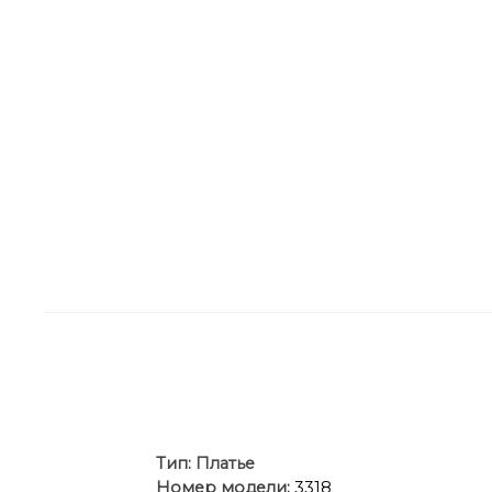
Ти
п:
Платье
Номер модели:
3318