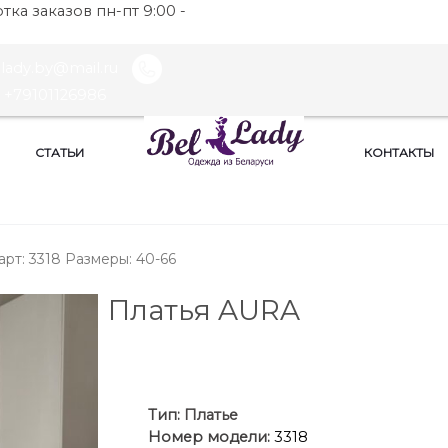
ка заказов пн-пт 9:00 -
llady.by@mail.ru
+79101126986
СТАТЬИ
КОНТАКТЫ
арт: 3318 Размеры: 40-66
Платья AURA
Ти
п:
Платье
Номер модели:
3318