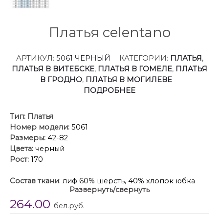
Платья celentano
АРТИКУЛ:
5061 ЧЕРНЫЙ
КАТЕГОРИИ:
ПЛАТЬЯ
,
ПЛАТЬЯ В ВИТЕБСКЕ
,
ПЛАТЬЯ В ГОМЕЛЕ
,
ПЛАТЬЯ
В ГРОДНО
,
ПЛАТЬЯ В МОГИЛЕВЕ
ПОДРОБНЕЕ
Тип:
Платья
Номер модели:
5061
Размеры:
42-82
Цвета:
черный
Рост:
170
Состав ткани
: лиф 60% шерсть, 40% хлопок юбка
Развернуть/свернуть
55% акрил,45%ПЭ
264.00
Описание
: Представляем миди-платье созданное
бел.руб.
для тех, кто ценит индивидуальность, комфорт и