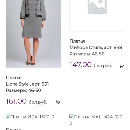
Платья
Милора Стиль, арт: 848
Размеры: 46-56
147.00
Вы
бел.руб.
...
Платье
Liona Style , арт: 851
Размеры: 46-50
161.00
Выбрать
бел.руб.
...
Платья