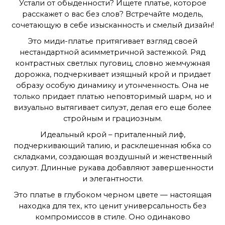
Устали от обыденности? Ищете платье, которое
вертикальные вытачки для придания формы.
расскажет о вас без слов? Встречайте модель,
сочетающую в себе изысканность и смелый дизайн!
Это миди-платье притягивает взгляд своей
нестандартной асимметричной застежкой. Ряд
контрастных светлых пуговиц, словно жемчужная
дорожка, подчеркивает изящный крой и придает
образу особую динамику и утонченность. Она не
только придает платью неповторимый шарм, но и
визуально вытягивает силуэт, делая его еще более
стройным и грациозным.
Идеальный крой – приталенный лиф,
подчеркивающий талию, и расклешенная юбка со
складками, создающая воздушный и женственный
силуэт. Длинные рукава добавляют завершенности
и элегантности.
Это платье в глубоком черном цвете — настоящая
находка для тех, кто ценит универсальность без
компромиссов в стиле. Оно одинаково