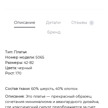
добавляющей женственности.
• Основная особенность: Асимметричная объемная
драпировка (волан) в левой нижней части подола.
Эта деталь выполнена из того же материала,
создавая эффект динамичного, сложенного
Описание
Детали
Отзывы
0
элемента, который придает платью уникальный
Бренд
архитектурный вид.
• Спинка со средним швом и выточками, для
лучшего прилегания изделия.
• Ткань: Натуральная высокого качества. Длина
Тип:
Платья
платья 125см, длина рукава 62 см
Номер модели:
5065
Размеры:
42-82
Цвета:
черный
Рост:
170
Состав ткани
: 60% шерсть, 40% хлопок
Описание
: Это платье — прекрасный образец
сочетания минимализма и авангардного дизайна,
где классический силуэт преображается за счет