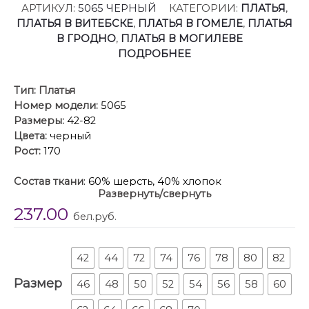
АРТИКУЛ:
5065 ЧЕРНЫЙ
КАТЕГОРИИ:
ПЛАТЬЯ
,
ПЛАТЬЯ В ВИТЕБСКЕ
,
ПЛАТЬЯ В ГОМЕЛЕ
,
ПЛАТЬЯ
В ГРОДНО
,
ПЛАТЬЯ В МОГИЛЕВЕ
ПОДРОБНЕЕ
Тип:
Платья
Номер модели:
5065
Размеры:
42-82
Цвета:
черный
Рост:
170
Состав ткани
: 60% шерсть, 40% хлопок
Развернуть/свернуть
Описание
: Это платье — прекрасный образец
237.00
сочетания минимализма и авангардного дизайна,
бел.руб.
где классический силуэт преображается за счет
одной яркой архитектурной детали. Главная
изюминка – объемный волан – делает эту модель
42
44
72
74
76
78
80
82
неповторимой. Вы будете выделяться, не нарушая
Размер
46
48
50
52
54
56
58
60
дресс-кода.
Свободный крой оверсайз и длина миди