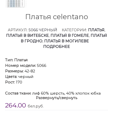
Платья celentano
АРТИКУЛ:
5066 ЧЕРНЫЙ
КАТЕГОРИИ:
ПЛАТЬЯ
,
ПЛАТЬЯ В ВИТЕБСКЕ
,
ПЛАТЬЯ В ГОМЕЛЕ
,
ПЛАТЬЯ
В ГРОДНО
,
ПЛАТЬЯ В МОГИЛЕВЕ
ПОДРОБНЕЕ
Тип:
Платья
Номер модели:
5066
Размеры:
42-82
Цвета:
черный
Рост:
170
Состав ткани
: лиф 60% шерсть, 40% хлопок юбка
Развернуть/свернуть
55% акрил,45%ПЭ
264.00
Описание
: Это платье — воплощение
бел.руб.
современного комфорта, сочетающего в себе