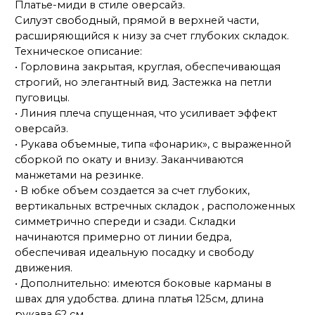
Платье-миди в стиле оверсайз.
Силуэт свободный, прямой в верхней части,
расширяющийся к низу за счет глубоких складок.
Техническое описание:
• Горловина закрытая, круглая, обеспечивающая
строгий, но элегантный вид. Застежка на петли
пуговицы.
• Линия плеча спущенная, что усиливает эффект
оверсайз.
• Рукава объемные, типа «фонарик», с выраженной
сборкой по окату и внизу. Заканчиваются
манжетами на резинке.
• В юбке объем создается за счет глубоких,
вертикальных встречных складок , расположенных
симметрично спереди и сзади. Складки
начинаются примерно от линии бедра,
обеспечивая идеальную посадку и свободу
движения.
• Дополнительно: имеются боковые карманы в
швах для удобства. длина платья 125см, длина
рукава 62 см